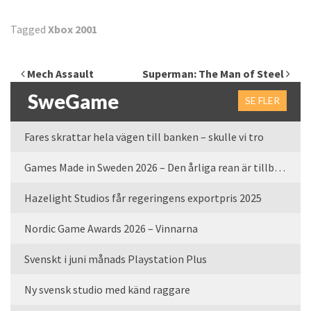
Tagged
Xbox 2001
Inläggsnavigering
Mech Assault
Superman: The Man of Steel
SweGame
SE FLER
Fares skrattar hela vägen till banken – skulle vi tro
Games Made in Sweden 2026 – Den årliga rean är tillbaka
Hazelight Studios får regeringens exportpris 2025
Nordic Game Awards 2026 – Vinnarna
Svenskt i juni månads Playstation Plus
Ny svensk studio med känd raggare