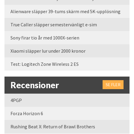
Alienware släpper 39-tums skärm med 5K-upplösning
True Caller släpper semestervänligt e-sim
Sony firar tio år med 1000X-serien
Xiaomi släpper lur under 2000 kronor
Test: Logitech Zone Wireless 2 ES
Recensioner
SE FLER
4PGP
Forza Horizon 6
Rushing Beat X: Return of Brawl Brothers