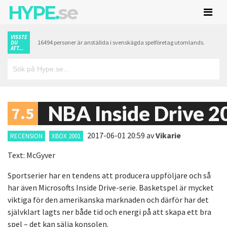
HYPE.
se
VISSTE
16494 personer är anställda i svenskägda spelföretag utomlands.
DU
ATT...
NBA Inside Drive 2
7.5
2017-06-01 20:59
av
Vikarie
RECENSION
XBOX 2001
Text: McGyver
Sportserier har en tendens att producera uppföljare och så
har även Microsofts Inside Drive-serie. Basketspel är mycket
viktiga för den amerikanska marknaden och därför har det
självklart lagts ner både tid och energi på att skapa ett bra
spel – det kan sälja konsolen.