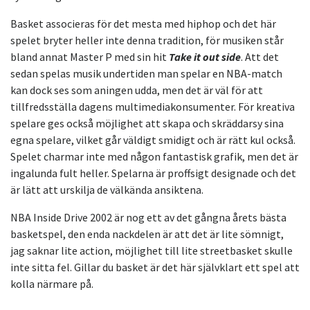
Basket associeras för det mesta med hiphop och det här
spelet bryter heller inte denna tradition, för musiken står
bland annat Master P med sin hit
Take it out side
. Att det
sedan spelas musik undertiden man spelar en NBA-match
kan dock ses som aningen udda, men det är väl för att
tillfredsställa dagens multimediakonsumenter. För kreativa
spelare ges också möjlighet att skapa och skräddarsy sina
egna spelare, vilket går väldigt smidigt och är rätt kul också.
Spelet charmar inte med någon fantastisk grafik, men det är
ingalunda fult heller. Spelarna är proffsigt designade och det
är lätt att urskilja de välkända ansiktena.
NBA Inside Drive 2002 är nog ett av det gångna årets bästa
basketspel, den enda nackdelen är att det är lite sömnigt,
jag saknar lite action, möjlighet till lite streetbasket skulle
inte sitta fel. Gillar du basket är det här självklart ett spel att
kolla närmare på.