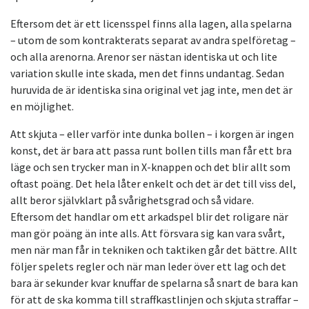
Eftersom det är ett licensspel finns alla lagen, alla spelarna
– utom de som kontrakterats separat av andra spelföretag –
och alla arenorna. Arenor ser nästan identiska ut och lite
variation skulle inte skada, men det finns undantag. Sedan
huruvida de är identiska sina original vet jag inte, men det är
en möjlighet.
Att skjuta – eller varför inte dunka bollen – i korgen är ingen
konst, det är bara att passa runt bollen tills man får ett bra
läge och sen trycker man in X-knappen och det blir allt som
oftast poäng. Det hela låter enkelt och det är det till viss del,
allt beror självklart på svårighetsgrad och så vidare.
Eftersom det handlar om ett arkadspel blir det roligare när
man gör poäng än inte alls. Att försvara sig kan vara svårt,
men när man får in tekniken och taktiken går det bättre. Allt
följer spelets regler och när man leder över ett lag och det
bara är sekunder kvar knuffar de spelarna så snart de bara kan
för att de ska komma till straffkastlinjen och skjuta straffar –