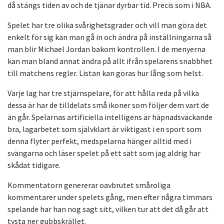
då stängs tiden av och de tjänar dyrbar tid. Precis som i NBA.
Spelet har tre olika svårighetsgrader och vill man göra det
enkelt för sig kan man gå in och ändra på inställningarna så
man blir Michael Jordan bakom kontrollen. I de menyerna
kan man bland annat ändra på allt ifrån spelarens snabbhet
till matchens regler. Listan kan göras hur lång som helst.
Varje lag har tre stjärnspelare, för att hålla reda på vilka
dessa är har de tilldelats små ikoner som följer dem vart de
än går. Spelarnas artificiella intelligens är häpnadsväckande
bra, lagarbetet som självklart är viktigast i en sport som
denna flyter perfekt, medspelarna hänger alltid med i
svängarna och läser spelet på ett sätt som jag aldrig har
skådat tidigare.
Kommentatorn genererar oavbrutet småroliga
kommentarer under spelets gång, men efter några timmars
spelande har han nog sagt sitt, vilken tur att det då går att
tysta ner gubbskrället.