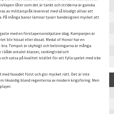
iv.Vapen låter som det är tänkt och striderna är ganska
as av militärspråk levererat med så blodigt allvar att
näna. På många banor lämnar tyvärr bandesignen mycket att
ktigaste med en förstapersonskjutare idag. Kampanjen är
let blir hissat eller dissat. Medal of Honor har en
gt bra. Tempot är skyhögt och belöningarna är många.
 i både antalet klasser, rankingträd och
och satsa på kvalitet istället för att fylla spelet med icke
med huvudet först och gör mycket rätt. Det är inte
m likvärdig bland regenterna av modern krigsföring. Men
player.