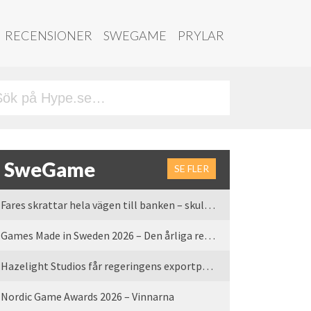
RECENSIONER
SWEGAME
PRYLAR
SweGame
SE FLER
Fares skrattar hela vägen till banken – skulle vi tro
Games Made in Sweden 2026 – Den årliga rean är tillbaka
Hazelight Studios får regeringens exportpris 2025
Nordic Game Awards 2026 – Vinnarna