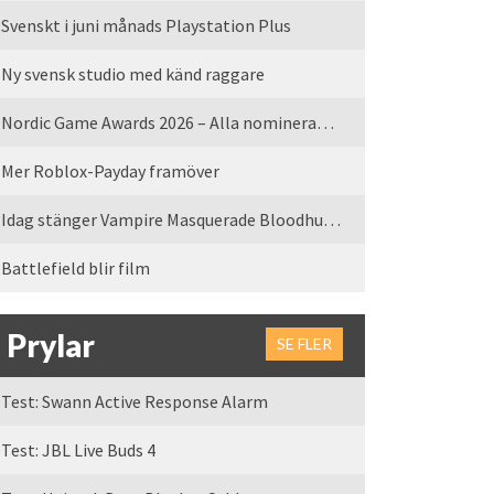
Svenskt i juni månads Playstation Plus
Ny svensk studio med känd raggare
Nordic Game Awards 2026 – Alla nominerade spel
Mer Roblox-Payday framöver
Idag stänger Vampire Masquerade Bloodhunt servrarna
Battlefield blir film
Prylar
SE FLER
Test: Swann Active Response Alarm
Test: JBL Live Buds 4