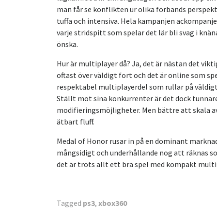
man får se konflikten ur olika förbands perspekt
tuffa och intensiva. Hela kampanjen ackompanjer
varje stridspitt som spelar det lär bli svag i k
önska.
Hur är multiplayer då? Ja, det är nästan det vi
oftast över väldigt fort och det är online som spe
respektabel multiplayerdel som rullar på väldi
Ställt mot sina konkurrenter är det dock tunnare
modifieringsmöjligheter. Men bättre att skala av 
ätbart fluff.
Medal of Honor rusar in på en dominant marknad 
mångsidigt och underhållande nog att räknas so
det är trots allt ett bra spel med kompakt multi
Tagged
ps3
,
xbox360