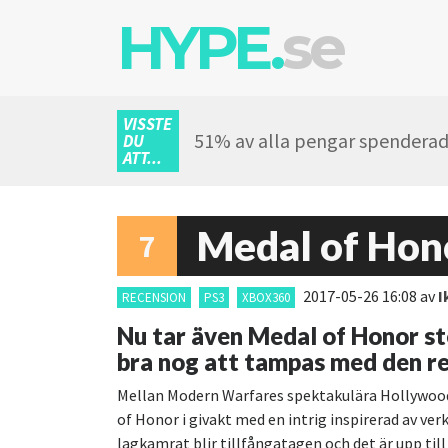
HYPE.
se
VISSTE
51% av alla pengar spenderade
DU
ATT...
Medal of Hon
7
2017-05-26 16:08
av
I
RECENSION
PS3
XBOX360
Nu tar även Medal of Honor ste
bra nog att tampas med den r
Mellan Modern Warfares spektakulära Hollywood-
of Honor i givakt med en intrig inspirerad av ver
lagkamrat blir tillfångatagen och det är upp till