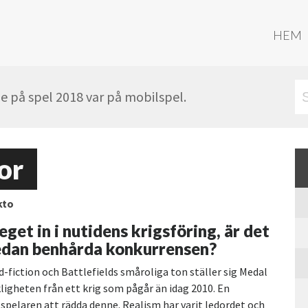
HEM
 på spel 2018 var på mobilspel.
or
kto
get in i nutidens krigsföring, är det
edan benhårda konkurrensen?
fiction och Battlefields småroliga ton ställer sig Medal
kligheten från ett krig som pågår än idag 2010. En
 spelaren att rädda denne. Realism har varit ledordet och