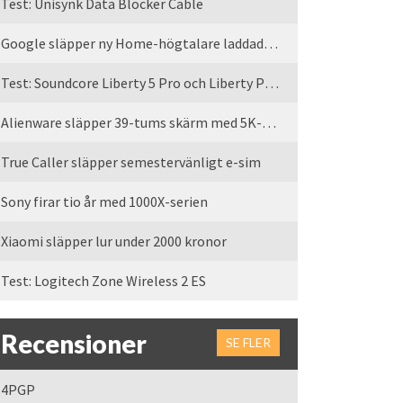
Test: Unisynk Data Blocker Cable
Google släpper ny Home-högtalare laddad med Gemini
Test: Soundcore Liberty 5 Pro och Liberty Pro Max
Alienware släpper 39-tums skärm med 5K-upplösning
True Caller släpper semestervänligt e-sim
Sony firar tio år med 1000X-serien
Xiaomi släpper lur under 2000 kronor
Test: Logitech Zone Wireless 2 ES
Recensioner
SE FLER
4PGP