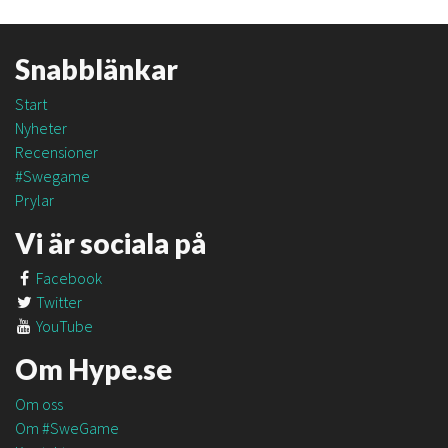
Snabblänkar
Start
Nyheter
Recensioner
#Swegame
Prylar
Vi är sociala på
Facebook
Twitter
YouTube
Om Hype.se
Om oss
Om #SweGame