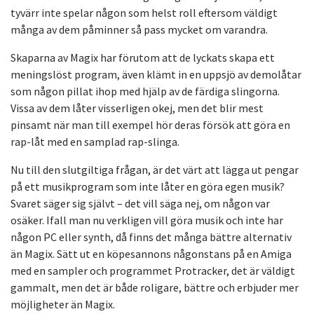
tyvärr inte spelar någon som helst roll eftersom väldigt
många av dem påminner så pass mycket om varandra.
Skaparna av Magix har förutom att de lyckats skapa ett
meningslöst program, även klämt in en uppsjö av demolåtar
som någon pillat ihop med hjälp av de färdiga slingorna.
Vissa av dem låter visserligen okej, men det blir mest
pinsamt när man till exempel hör deras försök att göra en
rap-låt med en samplad rap-slinga.
Nu till den slutgiltiga frågan, är det värt att lägga ut pengar
på ett musikprogram som inte låter en göra egen musik?
Svaret säger sig självt – det vill säga nej, om någon var
osäker. Ifall man nu verkligen vill göra musik och inte har
någon PC eller synth, då finns det många bättre alternativ
än Magix. Sätt ut en köpesannons någonstans på en Amiga
med en sampler och programmet Protracker, det är väldigt
gammalt, men det är både roligare, bättre och erbjuder mer
möjligheter än Magix.