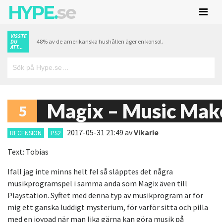
HYPE.
se
VISSTE
48% av de amerikanska hushållen äger en konsol.
DU
ATT...
Magix – Music Mak
5
2017-05-31 21:49
av
Vikarie
RECENSION
PS2
Text: Tobias
Ifall jag inte minns helt fel så släpptes det några
musikprogramspel i samma anda som Magix även till
Playstation. Syftet med denna typ av musikprogram är för
mig ett ganska luddigt mysterium, för varför sitta och pilla
med en joypad när man lika gärna kan göra musik på