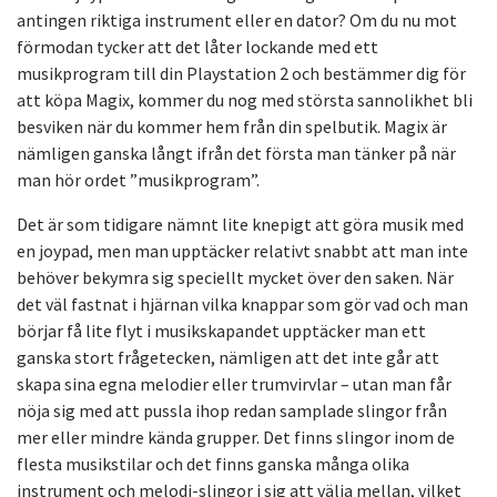
antingen riktiga instrument eller en dator? Om du nu mot
förmodan tycker att det låter lockande med ett
musikprogram till din Playstation 2 och bestämmer dig för
att köpa Magix, kommer du nog med största sannolikhet bli
besviken när du kommer hem från din spelbutik. Magix är
nämligen ganska långt ifrån det första man tänker på när
man hör ordet ”musikprogram”.
Det är som tidigare nämnt lite knepigt att göra musik med
en joypad, men man upptäcker relativt snabbt att man inte
behöver bekymra sig speciellt mycket över den saken. När
det väl fastnat i hjärnan vilka knappar som gör vad och man
börjar få lite flyt i musikskapandet upptäcker man ett
ganska stort frågetecken, nämligen att det inte går att
skapa sina egna melodier eller trumvirvlar – utan man får
nöja sig med att pussla ihop redan samplade slingor från
mer eller mindre kända grupper. Det finns slingor inom de
flesta musikstilar och det finns ganska många olika
instrument och melodi-slingor i sig att välja mellan, vilket