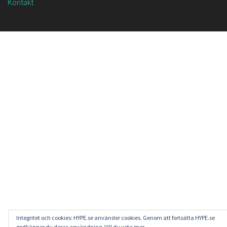
Kontakt
Integritet och cookies: HYPE.se använder cookies. Genom att fortsätta HYPE.se
godkänner du deras användning. Vill du veta mer,