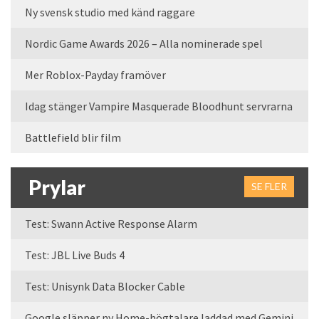
Ny svensk studio med känd raggare
Nordic Game Awards 2026 – Alla nominerade spel
Mer Roblox-Payday framöver
Idag stänger Vampire Masquerade Bloodhunt servrarna
Battlefield blir film
Prylar
SE FLER
Test: Swann Active Response Alarm
Test: JBL Live Buds 4
Test: Unisynk Data Blocker Cable
Google släpper ny Home-högtalare laddad med Gemini