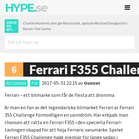
HYPE.
se
VISSTE
Charles Martinet som gör Marios röst, spelade Michael Douglas far i
DU
filmen The Game.
ATT...
Ferrari F355 Chall
6
2017-05-31 22:15
av
Gunner
RECENSION
PS2
Ferrari – ett bilmärke som får de flesta att drömma.
Är man en fan av det legendariska bilmärket Ferrari är Ferrari
355 Challenge förmodligen en sanndröm. Här erbjuds man
chansen att ratta en Ferrari F355 i den speciella Ferrari-
tävlingen skapad för att höja Ferraris varumärke. Spelet
Ferrari F355 Challenge hade premiär för länge sedan i