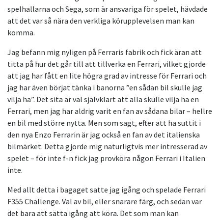
spelhallarna och Sega, som är ansvariga för spelet, hävdade
att det var så nära den verkliga körupplevelsen man kan
komma.
Jag befann mig nyligen på Ferraris fabrik och fick äran att
titta på hur det går till att tillverka en Ferrari, vilket gjorde
att jag har fått en lite högra grad av intresse för Ferrari och
jag har även börjat tänka i banorna ”en sådan bil skulle jag
vilja ha”. Det sita är väl självklart att alla skulle vilja ha en
Ferrari, men jag har aldrig varit en fan av sådana bilar – hellre
en bil med större nytta. Men som sagt, efter att ha suttit i
den nya Enzo Ferrarin är jag också en fan av det italienska
bilmärket. Detta gjorde mig naturligtvis mer intresserad av
spelet – för inte f-n fick jag provköra någon Ferrari i Italien
inte.
Med allt detta i bagaget satte jag igång och spelade Ferrari
F355 Challenge. Val av bil, eller snarare färg, och sedan var
det bara att sätta igång att köra. Det som man kan