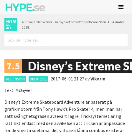
HYPE.
se
VISSTE
400 miljarder kronor - så mycket omsatte spelbranschen i USA under
DU
2018.
ATT...
Disney’s Extreme 
7.5
2017-06-01 21:27
av
Vikarie
RECENSION
XBOX 2001
Text: McGyver
Disney’s Extreme Skateboard Adventure är baserat på
grafikmotorn från Tony Hawk’s Pro Skater 4, men man har
satt svårighetsgraden avsevärt lägre. Tricksystemet är sig
rätt likt endast med den avvikelsen att tricken är anpassade
för de yngsta spelarna, det vill säga långa combos existerar