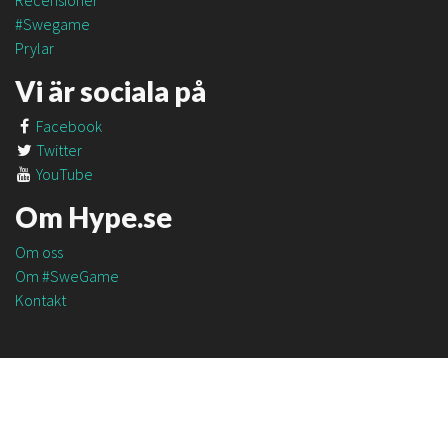
Recensioner
#Swegame
Prylar
Vi är sociala på
Facebook
Twitter
YouTube
Om Hype.se
Om oss
Om #SweGame
Kontakt