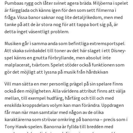
Pumbaas rygg och låter svinet agera bräda. Miljöerna i spelet
är färgglada och känns igen för den som sett filmerna i
fråga. Vissa banor saknar nog lite detaljrikedom, men med
tanke på att de är stora nog för att tappa bort sig på, är
detta inget väsentligt problem.
Musiken går i samma anda som befintliga extremsportspel.
Att skaka svinbakdel till toner av det här slaget i ett Disney-
spel känns en gnutta förbryllande, men absolut inte
malplacerat, tvärtom. Spelet stöder också funktionen som
gör det möjligt att lyssna på musik från hårdskivan
Vill man sätta en mer personlig prägel på sin spelare finns
också den möjligheten. Alla världens attribut finns att välja
mellan, till exempel hudfärg, hårfärg och till och med
enskilda kroppsdelars volym kan man förändra. Uppdragen
får man när man samtalar med någon av de olika
karaktärerna som strövar omkring på banorna – precis som i
Tony Hawk-spelen. Banorna är fyllda till bredden med