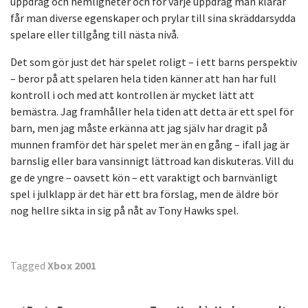
uppdrag och hemligheter och för varje uppdrag man klarar
får man diverse egenskaper och prylar till sina skräddarsydda
spelare eller tillgång till nästa nivå.
Det som gör just det här spelet roligt – i ett barns perspektiv
– beror på att spelaren hela tiden känner att han har full
kontroll i och med att kontrollen är mycket lätt att
bemästra. Jag framhåller hela tiden att detta är ett spel för
barn, men jag måste erkänna att jag själv har dragit på
munnen framför det här spelet mer än en gång – ifall jag är
barnslig eller bara vansinnigt lättroad kan diskuteras. Vill du
ge de yngre – oavsett kön – ett varaktigt och barnvänligt
spel i julklapp är det här ett bra förslag, men de äldre bör
nog hellre sikta in sig på nåt av Tony Hawks spel.
Tagged
Xbox 2001
Inläggsnavigering