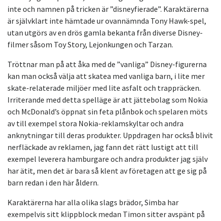
inte och namnen på tricken är ”disneyfierade”. Karaktärerna
är självklart inte hämtade ur ovannämnda Tony Hawk-spel,
utan utgörs av en drös gamla bekanta från diverse Disney-
filmer såsom Toy Story, Lejonkungen och Tarzan.
Tröttnar man på att åka med de ”vanliga” Disney-figurerna
kan man också välja att skatea med vanliga barn, i lite mer
skate-relaterade miljöer med lite asfalt och trappräcken.
Irriterande med detta spelläge är att jättebolag som Nokia
och McDonald’s öppnat sin feta plånbok och spelaren möts
av till exempel stora Nokia-reklamskyltar och andra
anknytningar till deras produkter. Uppdragen har också blivit
nerfläckade av reklamen, jag fann det rätt lustigt att till
exempel leverera hamburgare och andra produkter jag själv
har ätit, men det är bara så klent av företagen att ge sig på
barn redan i den här åldern.
Karaktärerna har alla olika slags brädor, Simba har
exempelvis sitt klippblock medan Timon sitter avspänt på