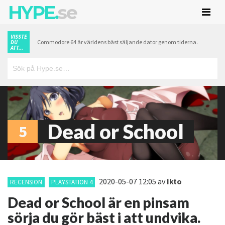
HYPE.
se
VISSTE
Commodore 64 är världens bäst säljande dator genom tiderna.
DU
ATT...
Dead or School
5
2020-05-07 12:05
av
Ikto
RECENSION
PLAYSTATION 4
Dead or School är en pinsam
sörja du gör bäst i att undvika.