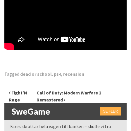
Tagged
dead or school
,
ps4
,
recension
Inläggsnavigering
Fight’N
Call of Duty: Modern Warfare 2
Rage
Remastered
SweGame
SE FLER
Fares skrattar hela vägen till banken – skulle vi tro