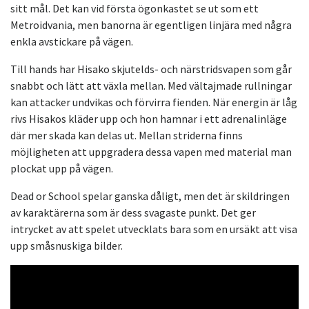
sitt mål. Det kan vid första ögonkastet se ut som ett
Metroidvania, men banorna är egentligen linjära med några
enkla avstickare på vägen.
Till hands har Hisako skjutelds- och närstridsvapen som går
snabbt och lätt att växla mellan. Med vältajmade rullningar
kan attacker undvikas och förvirra fienden. När energin är låg
rivs Hisakos kläder upp och hon hamnar i ett adrenalinläge
där mer skada kan delas ut. Mellan striderna finns
möjligheten att uppgradera dessa vapen med material man
plockat upp på vägen.
Dead or School spelar ganska dåligt, men det är skildringen
av karaktärerna som är dess svagaste punkt. Det ger
intrycket av att spelet utvecklats bara som en ursäkt att visa
upp småsnuskiga bilder.