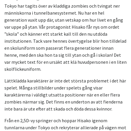
Tokyo har tagits över av kladdiga zombies och tvingat ner
människorna i tunnelbanesystemet. Nu har en hel
generation vuxit upp där, utan vetskap om hur livet en gång
var uppe på ytan. Vår protagonist Hisako får nys om ordet
”skola” och känner ett starkt kall till den nu utdöda
institutionen. Tack vare hennes övertygelse blir hon tilldelad
en skoluniform som passerat flera generationer innan
henne, med den ska hon ta sig till ytan och gå i skolan! Det
var mycket text för en ursäkt att klä huvudpersonen i en liten
skolflickeuniform.
Lättklädda karaktärer är inte det största problemet i det här
spelet. Många stillbilder under spelets gång visar
karaktärerna i väldigt utsatta positioner när en eller flera
zombies närmar sig. Det finns en underton av att fienderna
inte bara är ute efter att skada och döda dessa kvinnor.
Från en 2,5D-vy springer och hoppar Hisako igenom
tunnlarna under Tokyo och rekryterar allierade på vägen mot