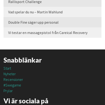
Rallisport Challenge
Vad spelar du nu – Martin Wahlund
Double Fine säger upp personal
Vi testar en massagepistol från Careical Recovery
Snabblänkar
Start
Nyheter
Recensioner
#Swegame
Prylar
Vi är sociala på