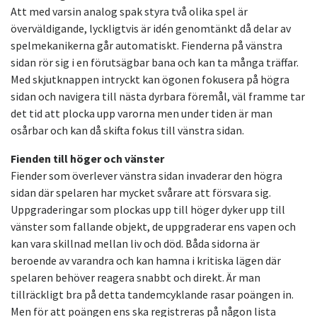
Att med varsin analog spak styra två olika spel är
överväldigande, lyckligtvis är idén genomtänkt då delar av
spelmekanikerna går automatiskt. Fienderna på vänstra
sidan rör sig i en förutsägbar bana och kan ta många träffar.
Med skjutknappen intryckt kan ögonen fokusera på högra
sidan och navigera till nästa dyrbara föremål, väl framme tar
det tid att plocka upp varorna men under tiden är man
osårbar och kan då skifta fokus till vänstra sidan.
Fienden till höger och vänster
Fiender som överlever vänstra sidan invaderar den högra
sidan där spelaren har mycket svårare att försvara sig.
Uppgraderingar som plockas upp till höger dyker upp till
vänster som fallande objekt, de uppgraderar ens vapen och
kan vara skillnad mellan liv och död. Båda sidorna är
beroende av varandra och kan hamna i kritiska lägen där
spelaren behöver reagera snabbt och direkt. Är man
tillräckligt bra på detta tandemcyklande rasar poängen in.
Men för att poängen ens ska registreras på någon lista