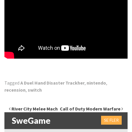
Tagged
A Duel Hand Disaster Trackher
,
nintendo
,
recension
,
switch
Inläggsnavigering
River City Melee Mach
Call of Duty Modern Warfare
SweGame
SE FLER