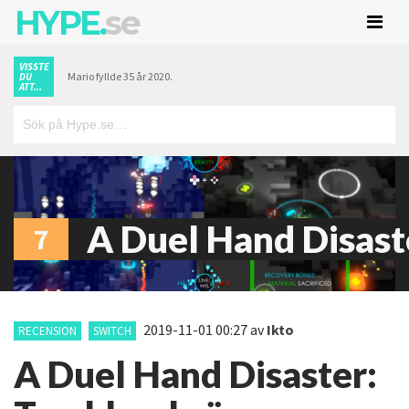
HYPE.
se
VISSTE
Mario fyllde 35 år 2020.
DU
ATT...
A Duel Hand Disast
7
2019-11-01 00:27
av
Ikto
RECENSION
SWITCH
A Duel Hand Disaster: