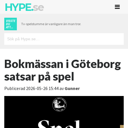
HYPE.
se
VISSTE
Tv-spelstumme är vanligare än man tror.
DU
ATT...
Bokmässan i Göteborg
satsar på spel
Publicerad
2026-05-26 15:44
av
Gunner