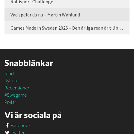
Rallisport Challenge
Vad spelar du nu – Martin Wahlund
Games Made in Sweden 2026 – Den årliga rean är tillbaka
Snabblänkar
Start
Nyheter
Recensioner
#Swegame
Prylar
Vi är sociala på
Facebook
Twitter