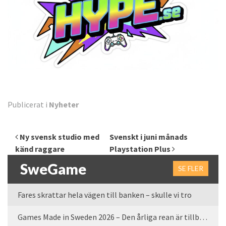
Publicerat i
Nyheter
Inläggsnavigering
Ny svensk studio med
Svenskt i juni månads
känd raggare
Playstation Plus
SweGame
SE FLER
Fares skrattar hela vägen till banken – skulle vi tro
Games Made in Sweden 2026 – Den årliga rean är tillbaka