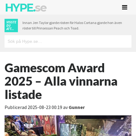
HYPE.
se
VISSTE
Innan Jen Taylor gjorde rösten för Halos Cortana gjorde hon även
DU
röster till Prinsessan Peach och Toad.
ATT...
Gamescom Award
2025 – Alla vinnarna
listade
Publicerad
2025-08-23 00:19
av
Gunner