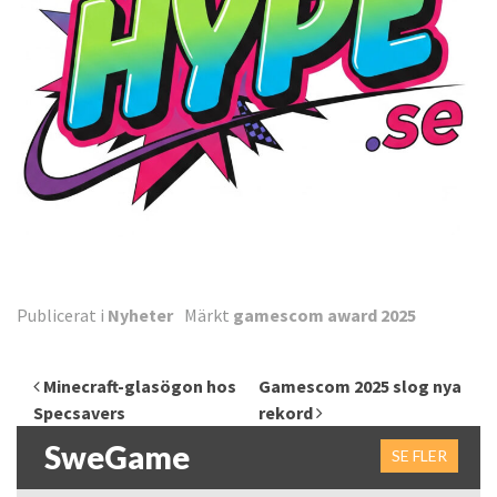
Publicerat i
Nyheter
Märkt
gamescom award 2025
Inläggsnavigering
Minecraft-glasögon hos
Gamescom 2025 slog nya
Specsavers
rekord
SweGame
SE FLER