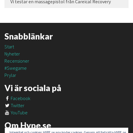
Vi testar en massagepistol från Careical Recovery
Snabblänkar
Start
Nyheter
Recensioner
#Swegame
Prylar
Vi är sociala på
Facebook
Twitter
YouTube
Om Hype.se
Integritet och cookies: HYPE.se använder cookies. Genom att fortsätta HYPE.se