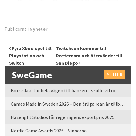
Publicerat i
Nyheter
Inläggsnavigering
Fyra Xbox-spel till
Twitchcon kommer till
Playstation och
Rotterdam och återvänder till
Switch
San Diego
SweGame
SE FLER
Fares skrattar hela vägen till banken – skulle vi tro
Games Made in Sweden 2026 – Den årliga rean är tillbaka
Hazelight Studios får regeringens exportpris 2025
Nordic Game Awards 2026 – Vinnarna