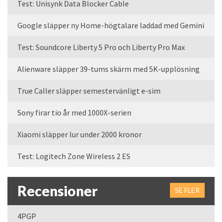
Test: Unisynk Data Blocker Cable
Google släpper ny Home-högtalare laddad med Gemini
Test: Soundcore Liberty 5 Pro och Liberty Pro Max
Alienware släpper 39-tums skärm med 5K-upplösning
True Caller släpper semestervänligt e-sim
Sony firar tio år med 1000X-serien
Xiaomi släpper lur under 2000 kronor
Test: Logitech Zone Wireless 2 ES
Recensioner
SE FLER
4PGP