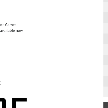
uck Games)
 available now
)