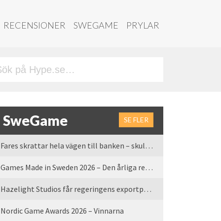
RECENSIONER
SWEGAME
PRYLAR
SweGame
SE FLER
Fares skrattar hela vägen till banken – skulle vi tro
Games Made in Sweden 2026 – Den årliga rean är tillbaka
Hazelight Studios får regeringens exportpris 2025
Nordic Game Awards 2026 – Vinnarna