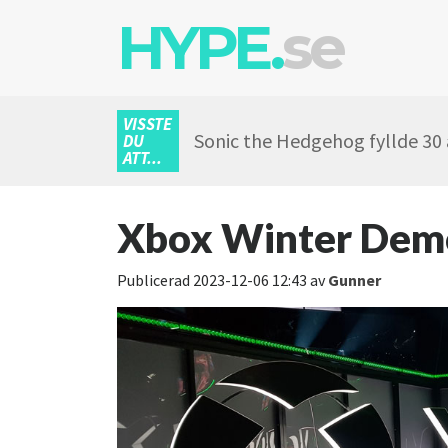
HYPE.
se
VISSTE
Sonic the Hedgehog fyllde 30 
DU
ATT...
Xbox Winter Demo
Publicerad
2023-12-06 12:43
av
Gunner