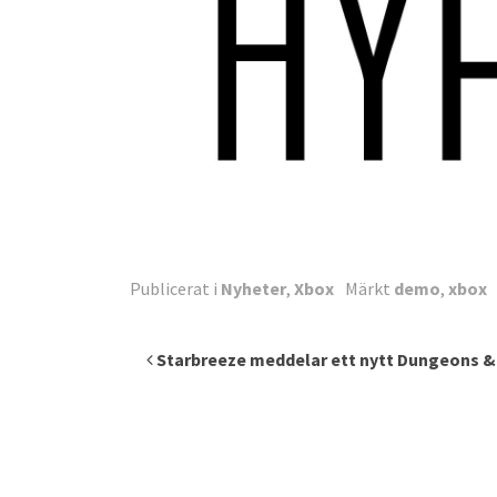
Publicerat i
Nyheter
,
Xbox
Märkt
demo
,
xbox
Inläggsnavigering
Starbreeze meddelar ett nytt Dungeons &