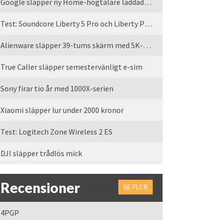
Google släpper ny Home-högtalare laddad med Gemini
Test: Soundcore Liberty 5 Pro och Liberty Pro Max
Alienware släpper 39-tums skärm med 5K-upplösning
True Caller släpper semestervänligt e-sim
Sony firar tio år med 1000X-serien
Xiaomi släpper lur under 2000 kronor
Test: Logitech Zone Wireless 2 ES
DJI släpper trådlös mick
Recensioner
SE FLER
4PGP