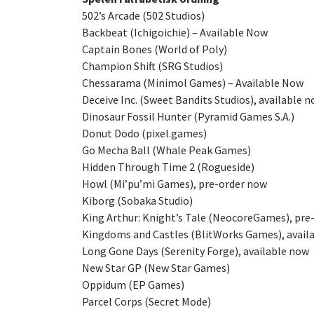
502’s Arcade (502 Studios)
Backbeat (Ichigoichie) – Available Now
Captain Bones (World of Poly)
Champion Shift (SRG Studios)
Chessarama (Minimol Games) – Available Now
Deceive Inc. (Sweet Bandits Studios), available 
Dinosaur Fossil Hunter (Pyramid Games S.A.)
Donut Dodo (pixel.games)
Go Mecha Ball (Whale Peak Games)
Hidden Through Time 2 (Rogueside)
Howl (Mi’pu’mi Games), pre-order now
Kiborg (Sobaka Studio)
King Arthur: Knight’s Tale (NeocoreGames), pre
Kingdoms and Castles (BlitWorks Games), avail
Long Gone Days (Serenity Forge), available now
New Star GP (New Star Games)
Oppidum (EP Games)
Parcel Corps (Secret Mode)