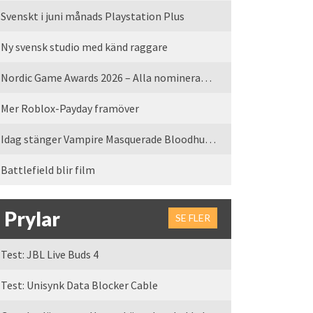
Svenskt i juni månads Playstation Plus
Ny svensk studio med känd raggare
Nordic Game Awards 2026 – Alla nominerade spel
Mer Roblox-Payday framöver
Idag stänger Vampire Masquerade Bloodhunt servrarna
Battlefield blir film
Prylar
SE FLER
Test: JBL Live Buds 4
Test: Unisynk Data Blocker Cable