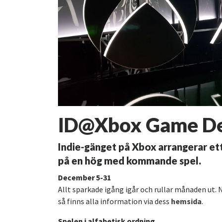
ID@Xbox Game De
Indie-gänget på Xbox arrangerar ett
på en hög med kommande spel.
December 5-31
Allt sparkade igång igår och rullar månaden ut. 
så finns alla information via dess
hemsida
.
Spelen i alfabetisk ordning