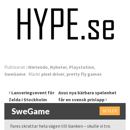
Publicerat i
Nintendo
,
Nyheter
,
Playstation
,
SweGame
Märkt
pixel driver
,
pretty fly games
Inläggsnavigering
Lanseringsevent för
Asus nya bärbara spelenhet
Zelda i Stockholm
får en svensk prislapp
SweGame
SE FLER
Fares skrattar hela vägen till banken – skulle vi tro