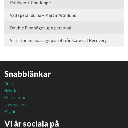
Rallisport Challenge
Vad spelar du nu – Martin Wahlund
Double Fine säger upp personal
Vi testar en massagepistol från Careical Recovery
Snabblänkar
Start
Nyheter
Recensioner
#Swegame
Prylar
Vi är sociala på