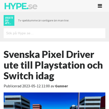
HYPE.
se
VISSTE
Tv-spelstumme är vanligare än man tror.
DU
ATT...
Svenska Pixel Driver
ute till Playstation och
Switch idag
Publicerad
2023-05-12 11:00
av
Gunner