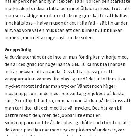
håller personen anonym i texten, så är Norden den starkaste
marknaden för dessa lätta och innehållslösa möss. Trots att
man ser rakt igenom dem och de nog gör skäl för att kallas
innehållslösa – halva musen är det i alla fall – så blinkar den
allt. Vad vore väl en mus utan att den blinkar. Allt blinkar
numera, men det är inget nytt under solen.
Greppvänlig
Är du vänsterhänt är de inte en mus för dig kan vi börja med,
den är designad för högerhänta. GM510 känns bra i handen
och är bekväm att använda. Dess lätta chassi gör att
knapparna kan kännas lite plastigare då det inte finns lika
mycket motstånd när man trycker. Vänster och höger
musknapp, som är de mest relevanta, gör jobbet på bästa
sätt. Scrollhjulet är bra, men när man klickar på det krävs att
man tar i lite, till och med lite väl mycket. Det här kan bli
bättre med tiden, men det jobbar lite emot en.
Sidoknapparna är lite åt det plastiga hållet och förutom att
de känns plastiga när man trycker på dem så understryker