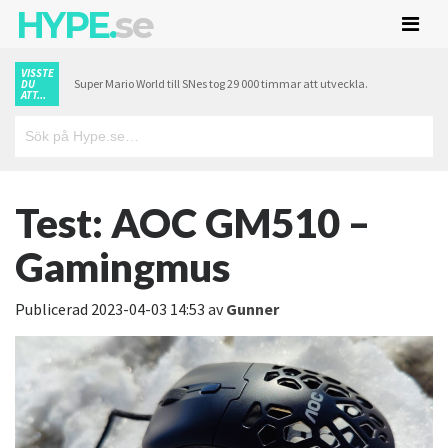
HYPE.
se
VISSTE
Super Mario World till SNes tog 29 000 timmar att utveckla.
DU
ATT...
Test: AOC GM510 –
Gamingmus
Publicerad
2023-04-03 14:53
av
Gunner