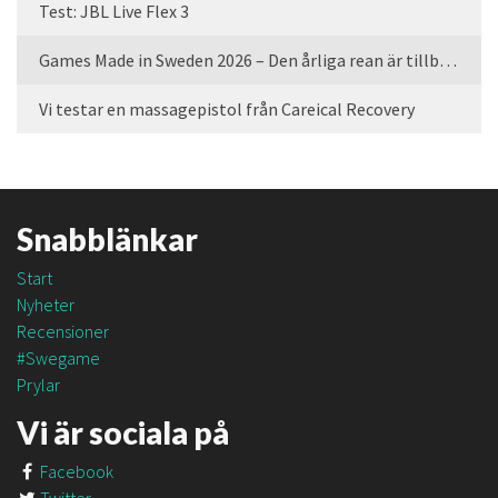
Test: JBL Live Flex 3
Games Made in Sweden 2026 – Den årliga rean är tillbaka
Vi testar en massagepistol från Careical Recovery
Snabblänkar
Start
Nyheter
Recensioner
#Swegame
Prylar
Vi är sociala på
Facebook
Twitter