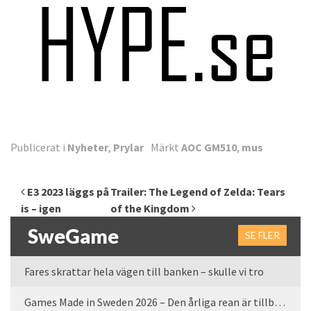
Publicerat i
Nyheter
,
Prylar
Märkt
AOC GM510
,
mus
Inläggsnavigering
E3 2023 läggs på
Trailer: The Legend of Zelda: Tears
is – igen
of the Kingdom
SweGame
SE FLER
Fares skrattar hela vägen till banken – skulle vi tro
Games Made in Sweden 2026 – Den årliga rean är tillbaka