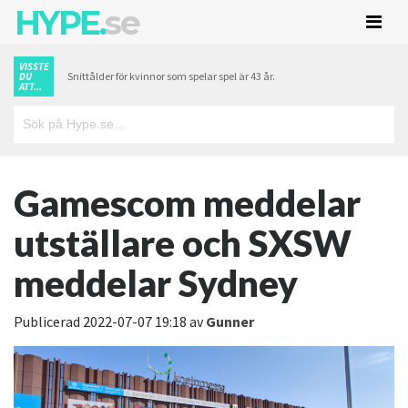
HYPE.
se
VISSTE
Snittålder för kvinnor som spelar spel är 43 år.
DU
ATT...
Gamescom meddelar
utställare och SXSW
meddelar Sydney
Publicerad
2022-07-07 19:18
av
Gunner