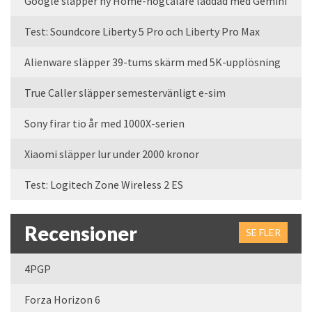
Google släpper ny Home-högtalare laddad med Gemini
Test: Soundcore Liberty 5 Pro och Liberty Pro Max
Alienware släpper 39-tums skärm med 5K-upplösning
True Caller släpper semestervänligt e-sim
Sony firar tio år med 1000X-serien
Xiaomi släpper lur under 2000 kronor
Test: Logitech Zone Wireless 2 ES
Recensioner
SE FLER
4PGP
Forza Horizon 6