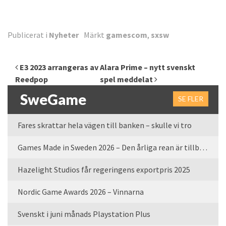
Publicerat i
Nyheter
Märkt
gamescom
,
sxsw
Inläggsnavigering
E3 2023 arrangeras av
Alara Prime – nytt svenskt
Reedpop
spel meddelat
SweGame
SE FLER
Fares skrattar hela vägen till banken – skulle vi tro
Games Made in Sweden 2026 – Den årliga rean är tillbaka
Hazelight Studios får regeringens exportpris 2025
Nordic Game Awards 2026 – Vinnarna
Svenskt i juni månads Playstation Plus