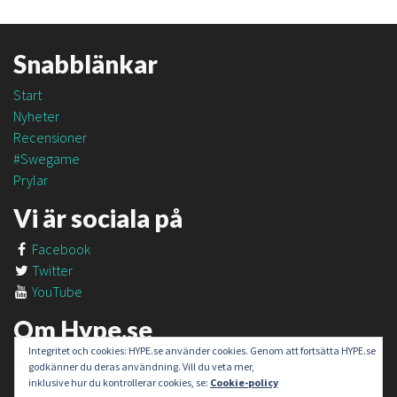
Snabblänkar
Start
Nyheter
Recensioner
#Swegame
Prylar
Vi är sociala på
Facebook
Twitter
YouTube
Om Hype.se
Integritet och cookies: HYPE.se använder cookies. Genom att fortsätta HYPE.se
Om oss
godkänner du deras användning. Vill du veta mer,
Om #SweGame
inklusive hur du kontrollerar cookies, se:
Cookie-policy