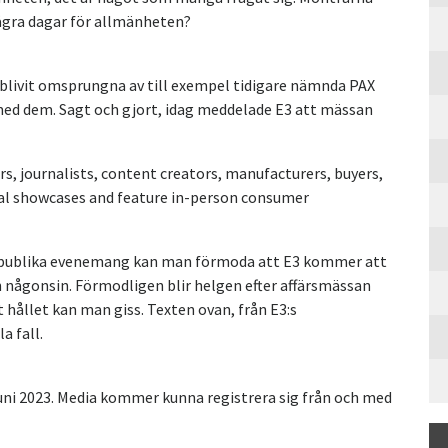
några dagar för allmänheten?
blivit omsprungna av till exempel tidigare nämnda PAX
med dem. Sagt och gjort, idag meddelade E3 att mässan
s, journalists, content creators, manufacturers, buyers,
ital showcases and feature in-person consumer
a publika evenemang kan man förmoda att E3 kommer att
 någonsin. Förmodligen blir helgen efter affärsmässan
 hållet kan man giss. Texten ovan, från E3:s
a fall.
uni 2023. Media kommer kunna registrera sig från och med