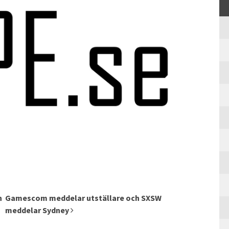
n
Gamescom meddelar utställare och SXSW
meddelar Sydney