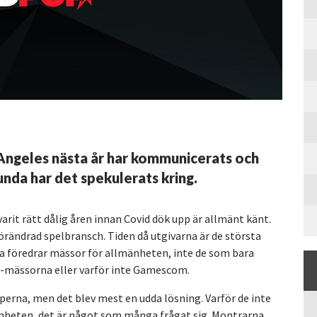
s Angeles nästa år har kommunicerats och
unda har det spekulerats kring.
rit rätt dålig åren innan Covid dök upp är allmänt känt.
örändrad spelbransch. Tiden då utgivarna är de största
lva föredrar mässor för allmänheten, inte de som bara
AX-mässorna eller varför inte Gamescom.
perna, men det blev mest en udda lösning. Varför de inte
mänheten, det är något som många frågat sig. Montrarna