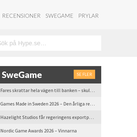
RECENSIONER
SWEGAME
PRYLAR
SweGame
SE FLER
Fares skrattar hela vägen till banken – skulle vi tro
Games Made in Sweden 2026 – Den årliga rean är tillbaka
Hazelight Studios får regeringens exportpris 2025
Nordic Game Awards 2026 – Vinnarna