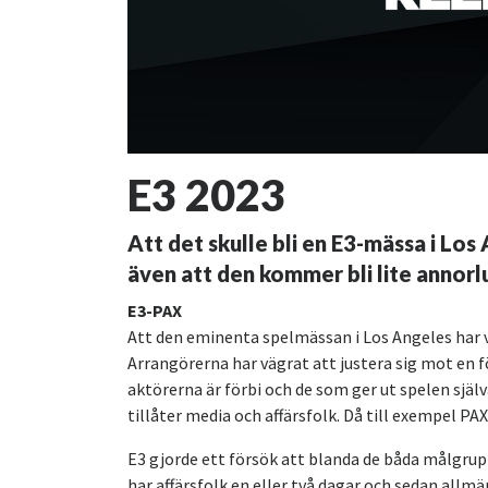
E3 2023
Att det skulle bli en E3-mässa i Lo
även att den kommer bli lite annorl
E3-PAX
Att den eminenta spelmässan i Los Angeles har va
Arrangörerna har vägrat att justera sig mot en f
aktörerna är förbi och de som ger ut spelen sjä
tillåter media och affärsfolk. Då till exempel P
E3 gjorde ett försök att blanda de båda målgrup
har affärsfolk en eller två dagar och sedan all