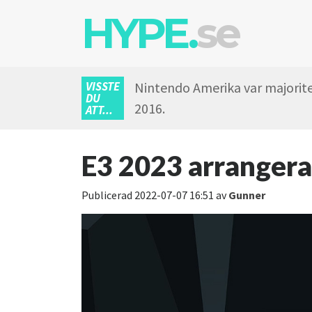
HYPE.
se
VISSTE
Nintendo Amerika var majoritet
DU
2016.
ATT...
E3 2023 arranger
Publicerad
2022-07-07 16:51
av
Gunner