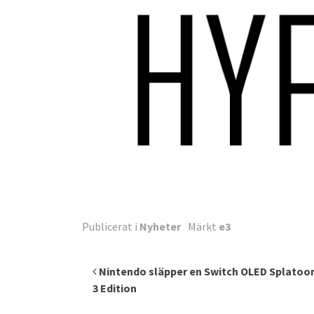
Publicerat i
Nyheter
Märkt
e3
Inläggsnavigering
Nintendo släpper en Switch OLED Splatoo
3 Edition