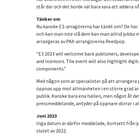
står där och det borde väl bara vara att addera 
Tänker om
Nu kanske E3-arragörerna har tänkt om? De har 
och kan man inte slå dem kan man alltid jobba 
arrangeras av PAX-arrangörerna Reedpop.
”E3 2023 will welcome back publishers, developer
and licensors. The event will also highlight dig
components.”
Med någon som är specialister på att arranger
öppnas upp mot allmänheten i en större grad än
publik. Kanske bara ena hallen, men något åt det
pressmeddelande, antyder på öppnare dörrar i all
Juni 2023
Inga datum är därför meddelade, bortsett från j
slutet av 2022.