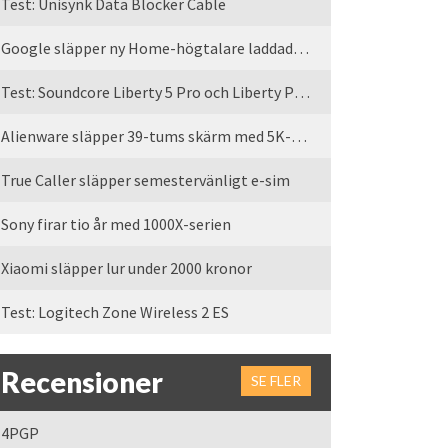
Test: Unisynk Data Blocker Cable
Google släpper ny Home-högtalare laddad med Gemini
Test: Soundcore Liberty 5 Pro och Liberty Pro Max
Alienware släpper 39-tums skärm med 5K-upplösning
True Caller släpper semestervänligt e-sim
Sony firar tio år med 1000X-serien
Xiaomi släpper lur under 2000 kronor
Test: Logitech Zone Wireless 2 ES
Recensioner
SE FLER
4PGP