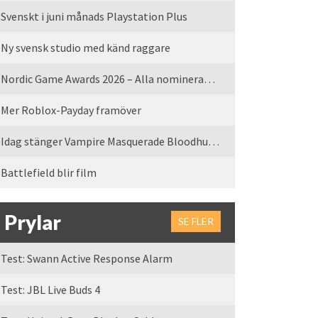
Svenskt i juni månads Playstation Plus
Ny svensk studio med känd raggare
Nordic Game Awards 2026 – Alla nominerade spel
Mer Roblox-Payday framöver
Idag stänger Vampire Masquerade Bloodhunt servrarna
Battlefield blir film
Prylar
SE FLER
Test: Swann Active Response Alarm
Test: JBL Live Buds 4