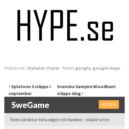
Publicerat i
Nyheter
,
Prylar
Märkt
google
,
google maps
Inläggsnavigering
Splatoon 3 släpps i
Svenska Vampire Bloodhunt
september
släpps idag
SweGame
SE FLER
Fares skrattar hela vägen till banken – skulle vi tro