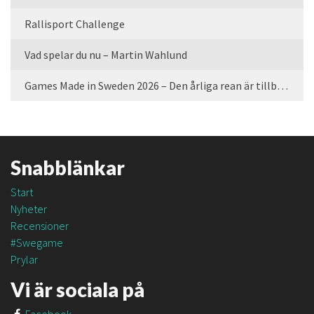
Rallisport Challenge
Vad spelar du nu – Martin Wahlund
Games Made in Sweden 2026 – Den årliga rean är tillbaka
Snabblänkar
Start
Nyheter
Recensioner
#Swegame
Prylar
Vi är sociala på