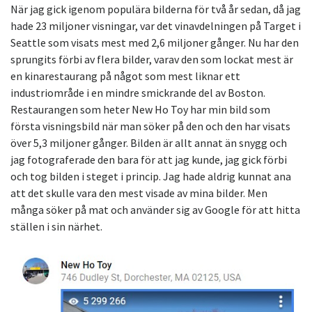
När jag gick igenom populära bilderna för två år sedan, då jag
hade 23 miljoner visningar, var det vinavdelningen på Target i
Seattle som visats mest med 2,6 miljoner gånger. Nu har den
sprungits förbi av flera bilder, varav den som lockat mest är
en kinarestaurang på något som mest liknar ett
industriområde i en mindre smickrande del av Boston.
Restaurangen som heter New Ho Toy har min bild som
första visningsbild när man söker på den och den har visats
över 5,3 miljoner gånger. Bilden är allt annat än snygg och
jag fotograferade den bara för att jag kunde, jag gick förbi
och tog bilden i steget i princip. Jag hade aldrig kunnat ana
att det skulle vara den mest visade av mina bilder. Men
många söker på mat och använder sig av Google för att hitta
ställen i sin närhet.