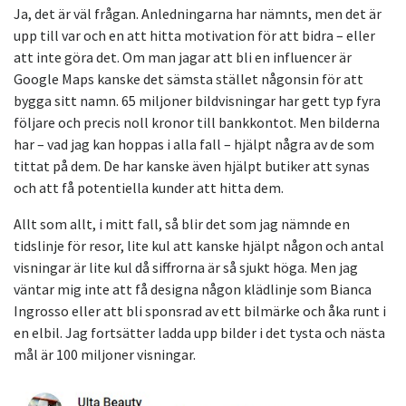
Ja, det är väl frågan. Anledningarna har nämnts, men det är
upp till var och en att hitta motivation för att bidra – eller
att inte göra det. Om man jagar att bli en influencer är
Google Maps kanske det sämsta stället någonsin för att
bygga sitt namn. 65 miljoner bildvisningar har gett typ fyra
följare och precis noll kronor till bankkontot. Men bilderna
har – vad jag kan hoppas i alla fall – hjälpt några av de som
tittat på dem. De har kanske även hjälpt butiker att synas
och att få potentiella kunder att hitta dem.
Allt som allt, i mitt fall, så blir det som jag nämnde en
tidslinje för resor, lite kul att kanske hjälpt någon och antal
visningar är lite kul då siffrorna är så sjukt höga. Men jag
väntar mig inte att få designa någon klädlinje som Bianca
Ingrosso eller att bli sponsrad av ett bilmärke och åka runt i
en elbil. Jag fortsätter ladda upp bilder i det tysta och nästa
mål är 100 miljoner visningar.