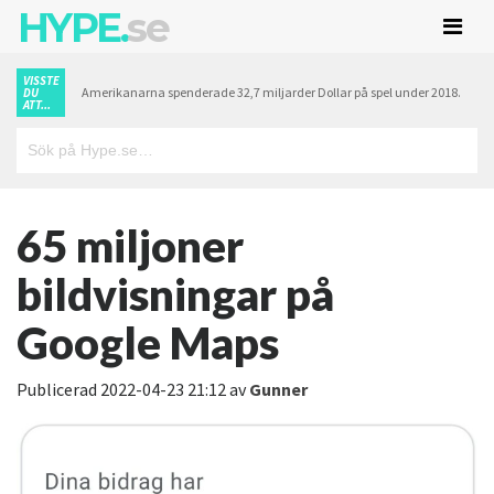
HYPE.
se
VISSTE
Amerikanarna spenderade 32,7 miljarder Dollar på spel under 2018.
DU
ATT...
65 miljoner
bildvisningar på
Google Maps
Publicerad
2022-04-23 21:12
av
Gunner