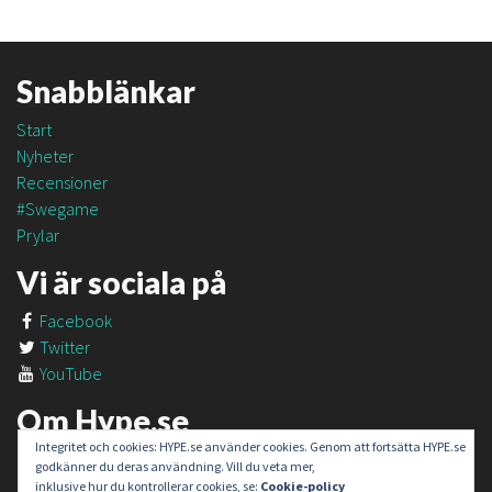
Snabblänkar
Start
Nyheter
Recensioner
#Swegame
Prylar
Vi är sociala på
Facebook
Twitter
YouTube
Om Hype.se
Integritet och cookies: HYPE.se använder cookies. Genom att fortsätta HYPE.se
Om oss
godkänner du deras användning. Vill du veta mer,
Om #SweGame
inklusive hur du kontrollerar cookies, se:
Cookie-policy