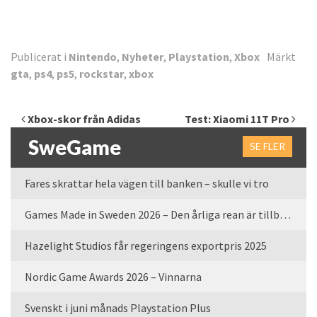
Publicerat i
Nintendo
,
Nyheter
,
Playstation
,
Xbox
Märkt
gta
,
ps4
,
ps5
,
rockstar
,
xbox
Inläggsnavigering
Xbox-skor från Adidas
Test: Xiaomi 11T Pro
SweGame
SE FLER
Fares skrattar hela vägen till banken – skulle vi tro
Games Made in Sweden 2026 – Den årliga rean är tillbaka
Hazelight Studios får regeringens exportpris 2025
Nordic Game Awards 2026 – Vinnarna
Svenskt i juni månads Playstation Plus