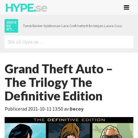
HYPE.
se
VISSTE
Tomb Raider-hjältinnan Lara Croft hette från början Laura Cruz.
DU
ATT...
Grand Theft Auto –
The Trilogy The
Definitive Edition
Publicerad
2021-10-11 13:50
av
Decoy