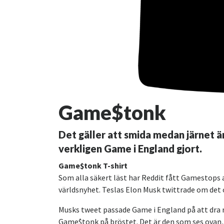
Game$tonk
Det gäller att smida medan järnet ä
verkligen Game i England gjort.
Game$tonk T-shirt
Som alla säkert läst har Reddit fått Gamestops ak
världsnyhet. Teslas Elon Musk twittrade om det 
Musks tweet passade Game i England på att dra ny
Game$tonk på bröstet. Det är den som ses ov