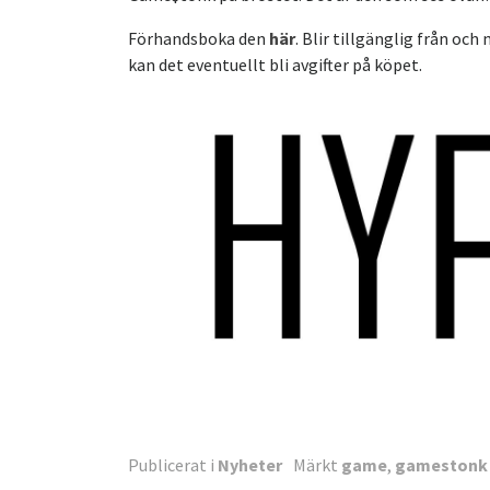
Förhandsboka den
här
. Blir tillgänglig från och
kan det eventuellt bli avgifter på köpet.
Publicerat i
Nyheter
Märkt
game
,
gamestonk