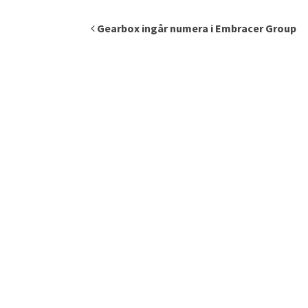
Inläggsnavigering
Gearbox ingår numera i Embracer Group