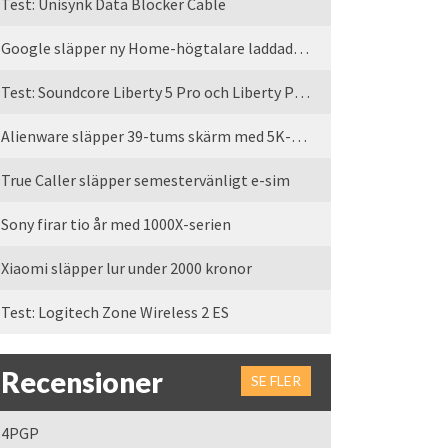
Test: Unisynk Data Blocker Cable
Google släpper ny Home-högtalare laddad med Gemini
Test: Soundcore Liberty 5 Pro och Liberty Pro Max
Alienware släpper 39-tums skärm med 5K-upplösning
True Caller släpper semestervänligt e-sim
Sony firar tio år med 1000X-serien
Xiaomi släpper lur under 2000 kronor
Test: Logitech Zone Wireless 2 ES
Recensioner
SE FLER
4PGP