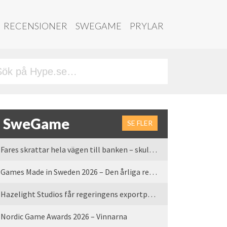
RECENSIONER
SWEGAME
PRYLAR
SweGame
SE FLER
Fares skrattar hela vägen till banken – skulle vi tro
Games Made in Sweden 2026 – Den årliga rean är tillbaka
Hazelight Studios får regeringens exportpris 2025
Nordic Game Awards 2026 – Vinnarna