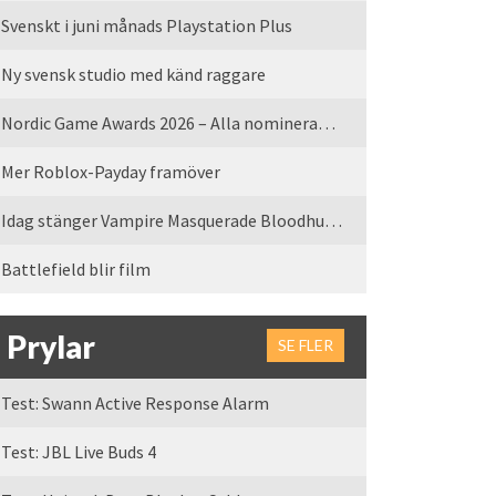
Svenskt i juni månads Playstation Plus
Ny svensk studio med känd raggare
Nordic Game Awards 2026 – Alla nominerade spel
Mer Roblox-Payday framöver
Idag stänger Vampire Masquerade Bloodhunt servrarna
Battlefield blir film
Prylar
SE FLER
Test: Swann Active Response Alarm
Test: JBL Live Buds 4