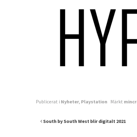
Publicerat i
Nyheter
,
Playstation
Märkt
mincr
Inläggsnavigering
South by South West blir digitalt 2021