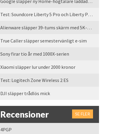
Google släpper ny Home-högtalare laddad med Gemini
Test: Soundcore Liberty 5 Pro och Liberty Pro Max
Alienware släpper 39-tums skärm med 5K-upplösning
True Caller släpper semestervänligt e-sim
Sony firar tio år med 1000X-serien
Xiaomi släpper lur under 2000 kronor
Test: Logitech Zone Wireless 2 ES
DJI släpper trådlös mick
Recensioner
SE FLER
4PGP