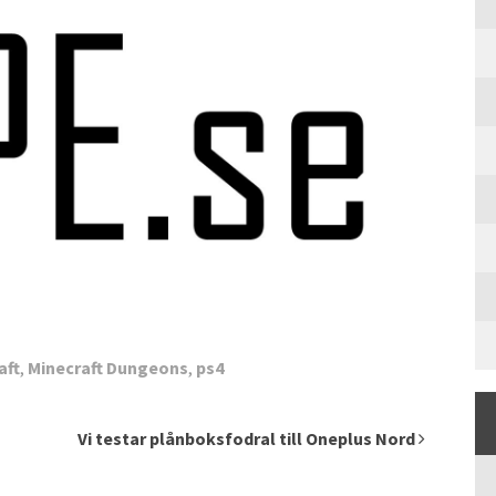
aft
,
Minecraft Dungeons
,
ps4
Vi testar plånboksfodral till Oneplus Nord