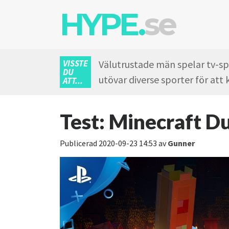
HYPE.
se
VISSTE
Välutrustade män spelar tv-spe
DU
utövar diverse sporter för at
ATT...
Test: Minecraft Du
Publicerad
2020-09-23 14:53
av
Gunner