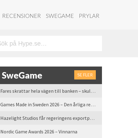
RECENSIONER
SWEGAME
PRYLAR
SweGame
SE FLER
Fares skrattar hela vägen till banken – skulle vi tro
Games Made in Sweden 2026 – Den årliga rean är tillbaka
Hazelight Studios får regeringens exportpris 2025
Nordic Game Awards 2026 – Vinnarna