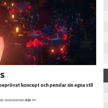
s
beprövat koncept och penslar sin egna stil
 Läs recensionen
här >>