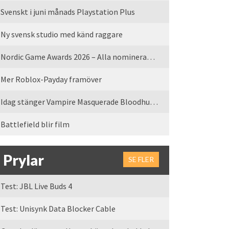
Svenskt i juni månads Playstation Plus
Ny svensk studio med känd raggare
Nordic Game Awards 2026 – Alla nominerade spel
Mer Roblox-Payday framöver
Idag stänger Vampire Masquerade Bloodhunt servrarna
Battlefield blir film
Prylar
SE FLER
Test: JBL Live Buds 4
Test: Unisynk Data Blocker Cable