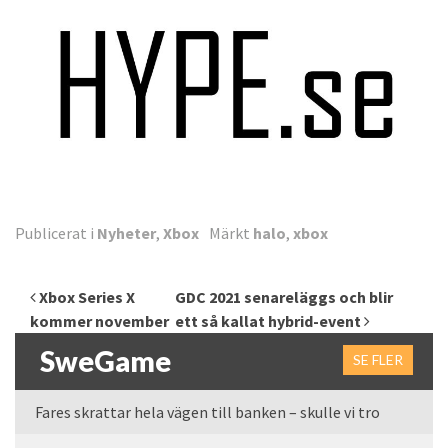
Publicerat i
Nyheter
,
Xbox
Märkt
halo
,
xbox
Inläggsnavigering
Xbox Series X
GDC 2021 senareläggs och blir
kommer november
ett så kallat hybrid-event
SweGame
SE FLER
Fares skrattar hela vägen till banken – skulle vi tro