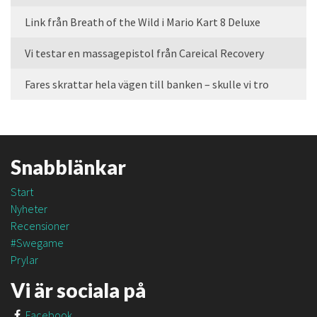
Link från Breath of the Wild i Mario Kart 8 Deluxe
Vi testar en massagepistol från Careical Recovery
Fares skrattar hela vägen till banken – skulle vi tro
Snabblänkar
Start
Nyheter
Recensioner
#Swegame
Prylar
Vi är sociala på
Facebook