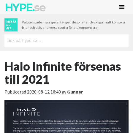
HYPE.
se
VISSTE
Välutrustade män spelar tv-spel, de som har olyckliga mått kör stora
DU
bilar och utövar diverse sporter för att kompensera.
ATT...
Halo Infinite försenas
till 2021
Publicerad
2020-08-12 16:40
av
Gunner