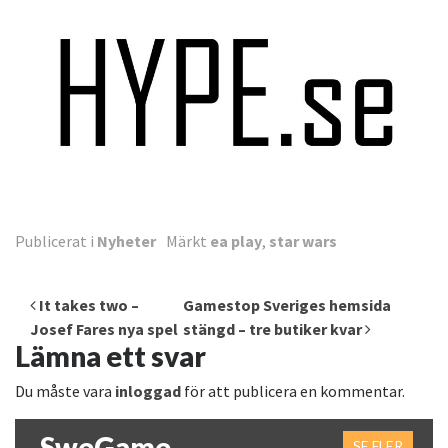
Publicerat i
Nyheter
Märkt
ea play
,
star wars
Inläggsnavigering
It takes two –
Gamestop Sveriges hemsida
Josef Fares nya spel
stängd – tre butiker kvar
Lämna ett svar
Du måste vara
inloggad
för att publicera en kommentar.
SweGame
SE FLER