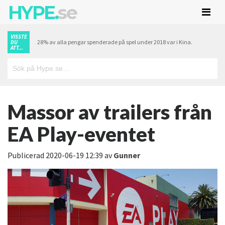
HYPE.
se
VISSTE
28% av alla pengar spenderade på spel under 2018 var i Kina.
DU
ATT...
Massor av trailers från
EA Play-eventet
Publicerad
2020-06-19 12:39
av
Gunner