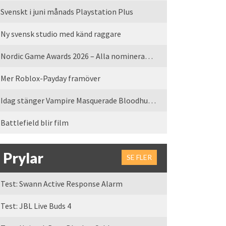
Svenskt i juni månads Playstation Plus
Ny svensk studio med känd raggare
Nordic Game Awards 2026 – Alla nominerade spel
Mer Roblox-Payday framöver
Idag stänger Vampire Masquerade Bloodhunt servrarna
Battlefield blir film
Prylar
SE FLER
Test: Swann Active Response Alarm
Test: JBL Live Buds 4