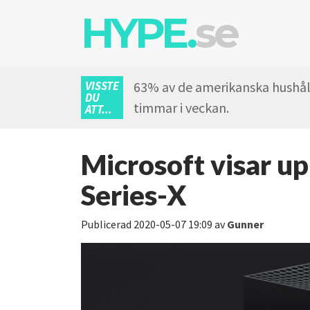
HYPE.
se
VISSTE
63% av de amerikanska hushåll
DU
timmar i veckan.
ATT...
Microsoft visar up
Series-X
Publicerad
2020-05-07 19:09
av
Gunner