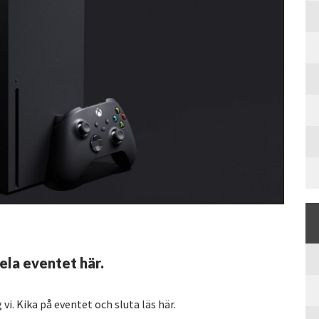
ela eventet här.
vi. Kika på eventet och sluta läs här.