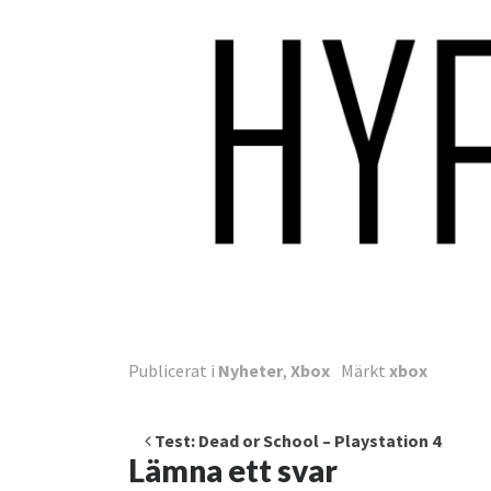
Publicerat i
Nyheter
,
Xbox
Märkt
xbox
Inläggsnavigering
Test: Dead or School – Playstation 4
Lämna ett svar