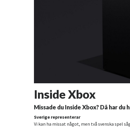
Inside Xbox
Missade du Inside Xbox? Då har du h
Sverige representerar
Vi kan ha missat något, men två svenska spel såg 