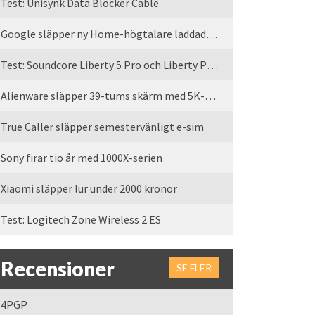
Test: Unisynk Data Blocker Cable
Google släpper ny Home-högtalare laddad med Gemini
Test: Soundcore Liberty 5 Pro och Liberty Pro Max
Alienware släpper 39-tums skärm med 5K-upplösning
True Caller släpper semestervänligt e-sim
Sony firar tio år med 1000X-serien
Xiaomi släpper lur under 2000 kronor
Test: Logitech Zone Wireless 2 ES
Recensioner
SE FLER
4PGP