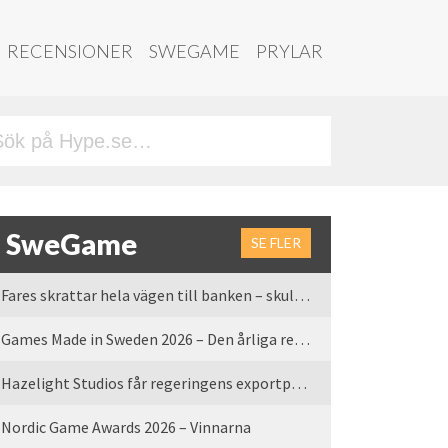
RECENSIONER
SWEGAME
PRYLAR
SweGame
SE FLER
Fares skrattar hela vägen till banken – skulle vi tro
Games Made in Sweden 2026 – Den årliga rean är tillbaka
Hazelight Studios får regeringens exportpris 2025
Nordic Game Awards 2026 – Vinnarna