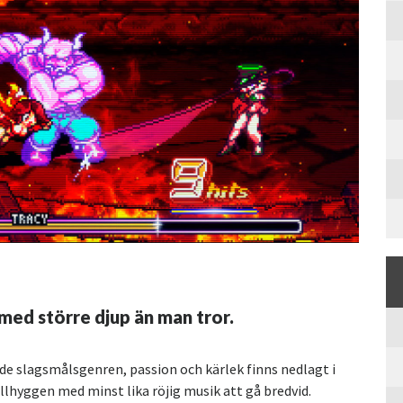
 med större djup än man tror.
ande slagsmålsgenren, passion och kärlek finns nedlagt i
illhyggen med minst lika röjig musik att gå bredvid.