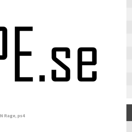
’N Rage
,
ps4