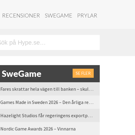
RECENSIONER
SWEGAME
PRYLAR
SweGame
SE FLER
Fares skrattar hela vägen till banken – skulle vi tro
Games Made in Sweden 2026 – Den årliga rean är tillbaka
Hazelight Studios får regeringens exportpris 2025
Nordic Game Awards 2026 – Vinnarna