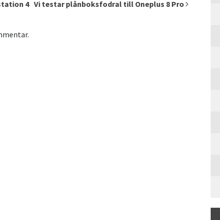
station 4
Vi testar plånboksfodral till Oneplus 8 Pro
ommentar.