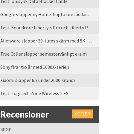
Test: Unisynk Data Blocker Cable
Google släpper ny Home-högtalare laddad med Gemini
Test: Soundcore Liberty 5 Pro och Liberty Pro Max
Alienware släpper 39-tums skärm med 5K-upplösning
True Caller släpper semestervänligt e-sim
Sony firar tio år med 1000X-serien
Xiaomi släpper lur under 2000 kronor
Test: Logitech Zone Wireless 2 ES
Recensioner
SE FLER
4PGP