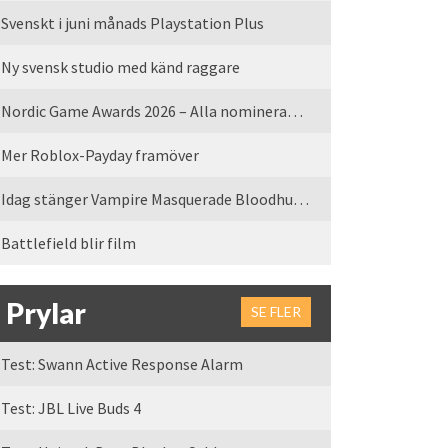
Svenskt i juni månads Playstation Plus
Ny svensk studio med känd raggare
Nordic Game Awards 2026 – Alla nominerade spel
Mer Roblox-Payday framöver
Idag stänger Vampire Masquerade Bloodhunt servrarna
Battlefield blir film
Prylar
SE FLER
Test: Swann Active Response Alarm
Test: JBL Live Buds 4