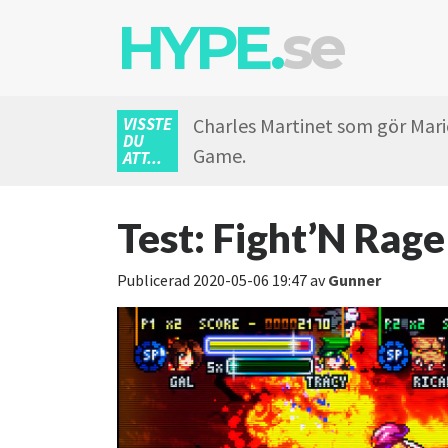
HYPE.
se
VISSTE
Charles Martinet som gör Mario
DU
Game.
ATT...
Test: Fight’N Rage
Publicerad
2020-05-06 19:47
av
Gunner