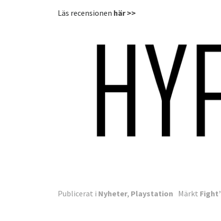
Läs recensionen
här >>
Publicerat i
Nyheter
,
Playstation
Märkt
Fight