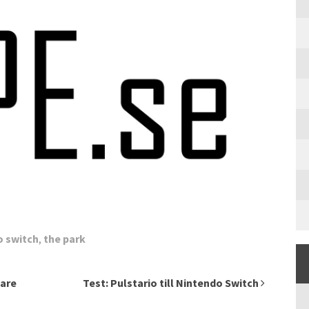
o switch
,
the park
lare
Test: Pulstario till Nintendo Switch