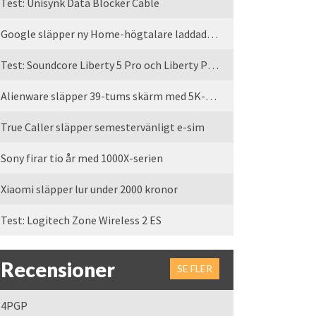
Test: Unisynk Data Blocker Cable
Google släpper ny Home-högtalare laddad med Gemini
Test: Soundcore Liberty 5 Pro och Liberty Pro Max
Alienware släpper 39-tums skärm med 5K-upplösning
True Caller släpper semestervänligt e-sim
Sony firar tio år med 1000X-serien
Xiaomi släpper lur under 2000 kronor
Test: Logitech Zone Wireless 2 ES
Recensioner
SE FLER
4PGP