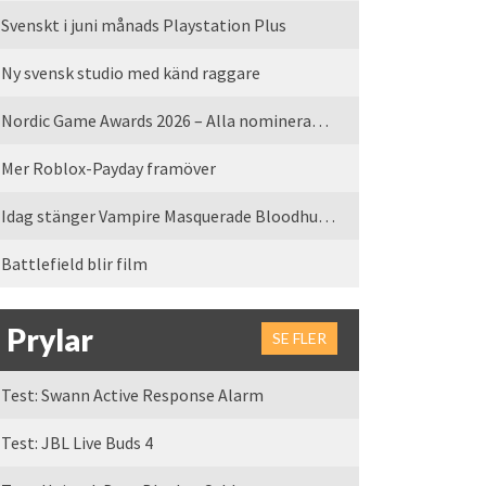
Svenskt i juni månads Playstation Plus
Ny svensk studio med känd raggare
Nordic Game Awards 2026 – Alla nominerade spel
Mer Roblox-Payday framöver
Idag stänger Vampire Masquerade Bloodhunt servrarna
Battlefield blir film
Prylar
SE FLER
Test: Swann Active Response Alarm
Test: JBL Live Buds 4