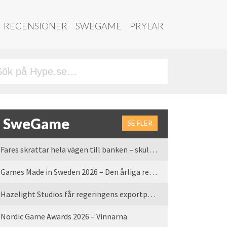
RECENSIONER
SWEGAME
PRYLAR
SweGame
SE FLER
Fares skrattar hela vägen till banken – skulle vi tro
Games Made in Sweden 2026 – Den årliga rean är tillbaka
Hazelight Studios får regeringens exportpris 2025
Nordic Game Awards 2026 – Vinnarna