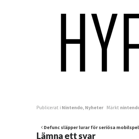
Publicerat i
Nintendo
,
Nyheter
Märkt
nintend
Inläggsnavigering
Defunc släpper lurar för seriösa mobilspe
Lämna ett svar