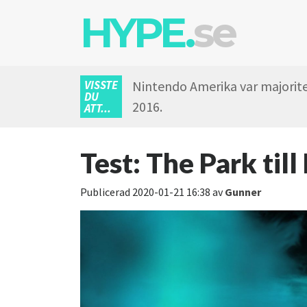
HYPE.
se
VISSTE
Nintendo Amerika var majoritet
DU
2016.
ATT...
Test: The Park til
Publicerad
2020-01-21 16:38
av
Gunner