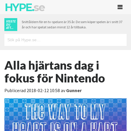
HYPE.
se
VISSTE
Snittåldern för en tv-spelare är 35 år. De som köper spelen är i snitt 37
DU
år och har spelat sedan minst 12 år tillbaka.
ATT...
Alla hjärtans dag i
fokus för Nintendo
Publicerad
2018-02-12 10:58
av
Gunner