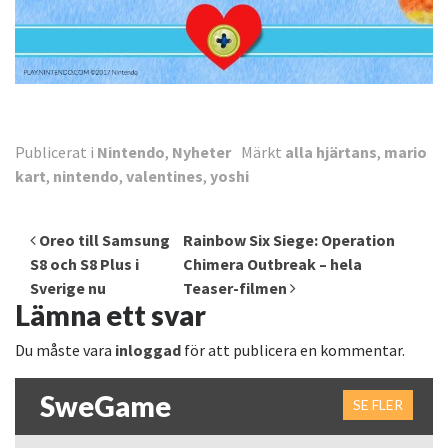
Publicerat i
Nintendo
,
Nyheter
Märkt
alla hjärtans
,
mario
kart
,
nintendo
,
valentines
,
yoshi
Inläggsnavigering
Oreo till Samsung
Rainbow Six Siege: Operation
S8 och S8 Plus i
Chimera Outbreak – hela
Sverige nu
Teaser-filmen
Lämna ett svar
Du måste vara
inloggad
för att publicera en kommentar.
SweGame
SE FLER