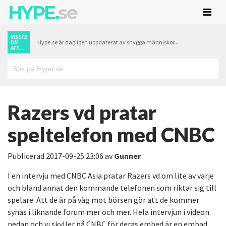
HYPE.
se
VISSTE
Hype.se är dagligen uppdaterat av snygga människor...
DU
ATT...
Razers vd pratar
speltelefon med CNBC
Publicerad
2017-09-25 23:06
av
Gunner
I en intervju med CNBC Asia pratar Razers vd om lite av varje
och bland annat den kommande telefonen som riktar sig till
spelare. Att de är på väg mot börsen gör att de kommer
synas i liknande forum mer och mer. Hela intervjun i videon
nedan och vi skyller på CNBC för deras embed är en embad.