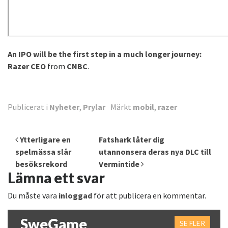
An IPO will be the first step in a much longer journey:
Razer CEO
from
CNBC
.
Publicerat i
Nyheter
,
Prylar
Märkt
mobil
,
razer
Inläggsnavigering
Ytterligare en
Fatshark låter dig
spelmässa slår
utannonsera deras nya DLC till
besöksrekord
Vermintide
Lämna ett svar
Du måste vara
inloggad
för att publicera en kommentar.
SweGame
SE FLER