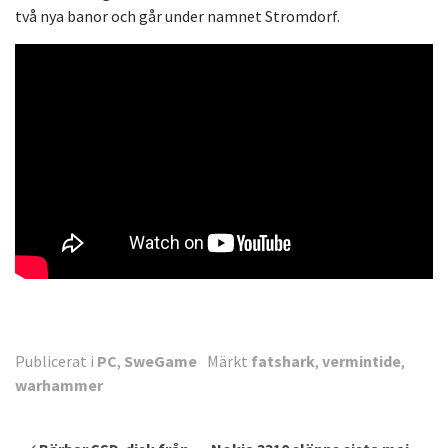
två nya banor och går under namnet Stromdorf.
Publicerat i
PC
,
SweGame
Märkt
fatshark
,
vermintide
,
warhammer
Inläggsnavigering