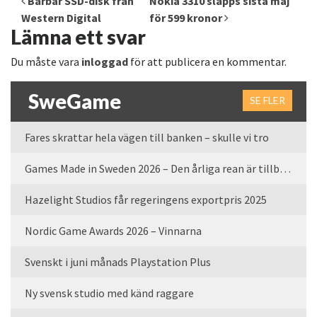
Bärbar SSD-disk från
Nokia 3310 släpps sista maj
Western Digital
för 599 kronor
Lämna ett svar
Du måste vara
inloggad
för att publicera en kommentar.
SweGame
SE FLER
Fares skrattar hela vägen till banken – skulle vi tro
Games Made in Sweden 2026 – Den årliga rean är tillbaka
Hazelight Studios får regeringens exportpris 2025
Nordic Game Awards 2026 – Vinnarna
Svenskt i juni månads Playstation Plus
Ny svensk studio med känd raggare