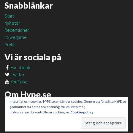
Snabblänkar
Start
Nyheter
Recensioner
#Swegame
Prylar
Vi är sociala på
Facebook
Twitter
YouTube
Om Hype.se
Integritet och cookies: HYPE.se använder cookies. Genom att fortsätta HYPE.se
Om oss
godkänner du deras användning. Vill du veta mer,
Om #SweGame
inklusive hur du kontrollerar cookies, se:
Cookie-policy
Kontakt