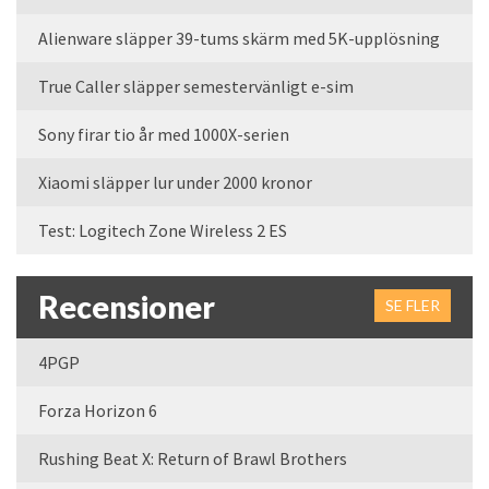
Alienware släpper 39-tums skärm med 5K-upplösning
True Caller släpper semestervänligt e-sim
Sony firar tio år med 1000X-serien
Xiaomi släpper lur under 2000 kronor
Test: Logitech Zone Wireless 2 ES
Recensioner
SE FLER
4PGP
Forza Horizon 6
Rushing Beat X: Return of Brawl Brothers