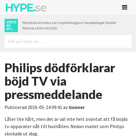
HYPE.
se
VISSTE
Nintendo Amerika var majoritetsägare i baseballaget Seattle
DU
Mariners fram till 2016.
ATT...
Philips dödförklarar
böjd TV via
pressmeddelande
Publicerad
2016-05-24 09:41
av
Gunner
Låter lite hårt, men det är väl inte helt oväntat att få böjda
tv-apparater nåt till hushållen. Nedan mailet som Philips
skickade ut idag.