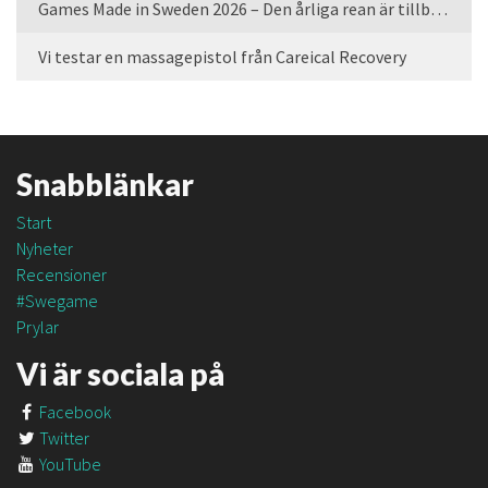
Games Made in Sweden 2026 – Den årliga rean är tillbaka
Vi testar en massagepistol från Careical Recovery
Snabblänkar
Start
Nyheter
Recensioner
#Swegame
Prylar
Vi är sociala på
Facebook
Twitter
YouTube