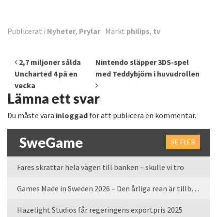
Publicerat i
Nyheter
,
Prylar
Märkt
philips
,
tv
Inläggsnavigering
2,7 miljoner sålda
Nintendo släpper 3DS-spel
Uncharted 4 på en
med Teddybjörn i huvudrollen
vecka
Lämna ett svar
Du måste vara
inloggad
för att publicera en kommentar.
SweGame
SE FLER
Fares skrattar hela vägen till banken – skulle vi tro
Games Made in Sweden 2026 – Den årliga rean är tillbaka
Hazelight Studios får regeringens exportpris 2025