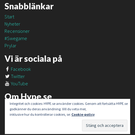
Snabblänkar
Start
Nyheter
Recensioner
#Swegame
Prylar
Vi är sociala på
Facebook
Twitter
YouTube
Om Hype.se
Integritet och cookies: HYPE.se använder cookies. Genom att fortsätta HYPE.se
Om oss
godkänner du deras användning. Vill du veta mer,
Om #SweGame
inklusive hur du kontrollerar cookies, se:
Cookie-policy
Kontakt