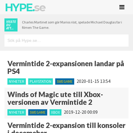
HYPE.
se
VISSTE
Charles Martinet som gör Marios röst, spelade Michael Douglas far i
DU
filmen The Game.
ATT...
Vermintide 2-expansionen landar på
PS4
2020-01-15 13:54
NYHETER
PLAYSTATION
SWEGAME
Winds of Magic ute till Xbox-
versionen av Vermintide 2
2019-12-20 00:09
NYHETER
SWEGAME
XBOX
Vermintide 2-expansion till konsoler
i decemeber