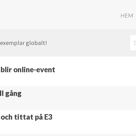
HEM
r exemplar globalt!
lir online-event
ll gång
och tittat på E3