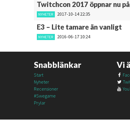
Twitchcon 2017 öppnar nu på
2017-10-14 22:35
NYHETER
E3 – Lite tamare än vanligt
2016-06-17 10:24
NYHETER
Snabblänkar
Vi 
Start
Fac
Nyheter
Twit
Recensioner
You
#Swegame
Prylar