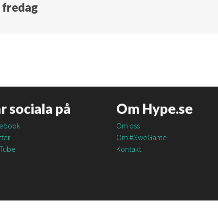
 fredag
är sociala på
Om Hype.se
ebook
Om oss
ter
Om #SweGame
Tube
Kontakt