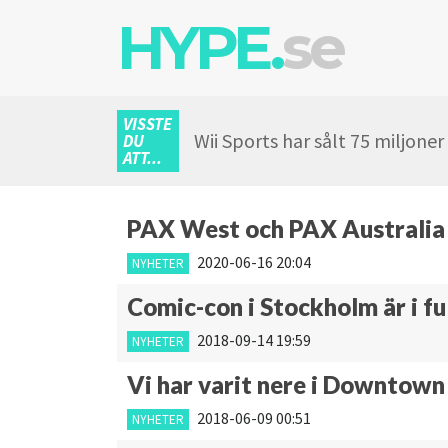
HYPE.
se
VISSTE
Wii Sports har sålt 75 miljone
DU
ATT...
PAX West och PAX Australia b
2020-06-16 20:04
NYHETER
Comic-con i Stockholm är i fu
2018-09-14 19:59
NYHETER
Vi har varit nere i Downtown 
2018-06-09 00:51
NYHETER