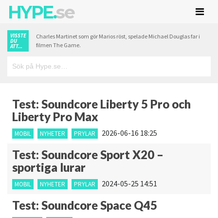
HYPE.
se
VISSTE
Charles Martinet som gör Marios röst, spelade Michael Douglas far i
DU
filmen The Game.
ATT...
Test: Soundcore Liberty 5 Pro och
Liberty Pro Max
2026-06-16 18:25
MOBIL
NYHETER
PRYLAR
Test: Soundcore Sport X20 –
sportiga lurar
2024-05-25 14:51
MOBIL
NYHETER
PRYLAR
Test: Soundcore Space Q45