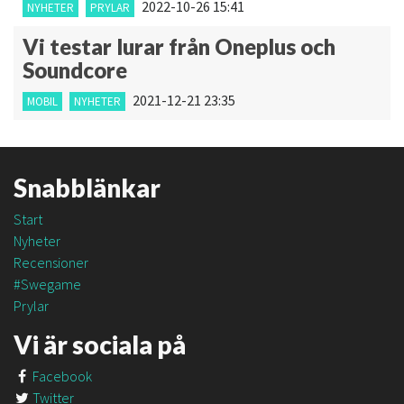
2022-10-26 15:41
NYHETER
PRYLAR
Vi testar lurar från Oneplus och
Soundcore
2021-12-21 23:35
MOBIL
NYHETER
Snabblänkar
Start
Nyheter
Recensioner
#Swegame
Prylar
Vi är sociala på
Facebook
Twitter