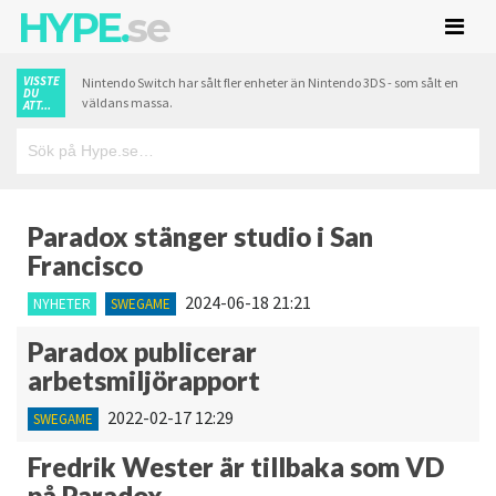
HYPE.
se
VISSTE
Nintendo Switch har sålt fler enheter än Nintendo 3DS - som sålt en
DU
väldans massa.
ATT...
Paradox stänger studio i San
Francisco
2024-06-18 21:21
NYHETER
SWEGAME
Paradox publicerar
arbetsmiljörapport
2022-02-17 12:29
SWEGAME
Fredrik Wester är tillbaka som VD
på Paradox