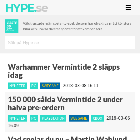
HYPE.
se
VISSTE
Välutrustade män spelar tv-spel, de som har olyckliga mått kör stora
DU
bilar och utövar diverse sporter för att kompensera.
ATT...
Warhammer Vermintide 2 släpps
idag
2018-03-08 16:11
NYHETER
PC
SWEGAME
150 000 sålda Vermintide 2 under
halva pre-ordern
2018-03-06
NYHETER
PC
PLAYSTATION
SWEGAME
XBOX
16:09
Vad spelar du nu – Martin Wahlund