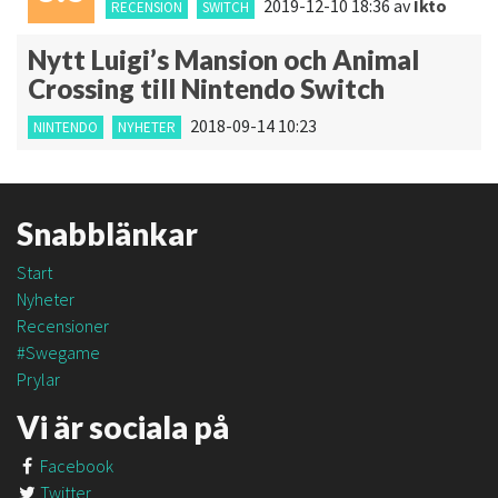
2019-12-10 18:36
av
Ikto
RECENSION
SWITCH
Nytt Luigi’s Mansion och Animal
Crossing till Nintendo Switch
2018-09-14 10:23
NINTENDO
NYHETER
Snabblänkar
Start
Nyheter
Recensioner
#Swegame
Prylar
Vi är sociala på
Facebook
Twitter