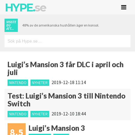
HYPE.
se
VISSTE
48% av de amerikanska hushållen äger en konsol.
DU
ATT...
Luigi’s Mansion 3 får DLC i april och
juli
2019-12-18 11:14
NINTENDO
NYHETER
Test: Luigi’s Mansion 3 till Nintendo
Switch
2019-12-10 18:44
NINTENDO
NYHETER
Luigi’s Mansion 3
8.5