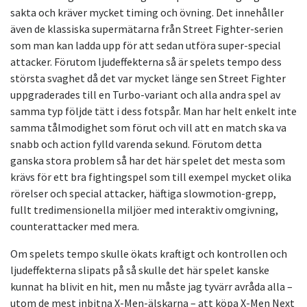
sakta och kräver mycket timing och övning. Det innehåller
även de klassiska supermätarna från Street Fighter-serien
som man kan ladda upp för att sedan utföra super-special
attacker. Förutom ljudeffekterna så är spelets tempo dess
största svaghet då det var mycket länge sen Street Fighter
uppgraderades till en Turbo-variant och alla andra spel av
samma typ följde tätt i dess fotspår. Man har helt enkelt inte
samma tålmodighet som förut och vill att en match ska va
snabb och action fylld varenda sekund. Förutom detta
ganska stora problem så har det här spelet det mesta som
krävs för ett bra fightingspel som till exempel mycket olika
rörelser och special attacker, häftiga slowmotion-grepp,
fullt tredimensionella miljöer med interaktiv omgivning,
counterattacker med mera.
Om spelets tempo skulle ökats kraftigt och kontrollen och
ljudeffekterna slipats på så skulle det här spelet kanske
kunnat ha blivit en hit, men nu måste jag tyvärr avråda alla –
utom de mest inbitna X-Men-älskarna – att köpa X-Men Next