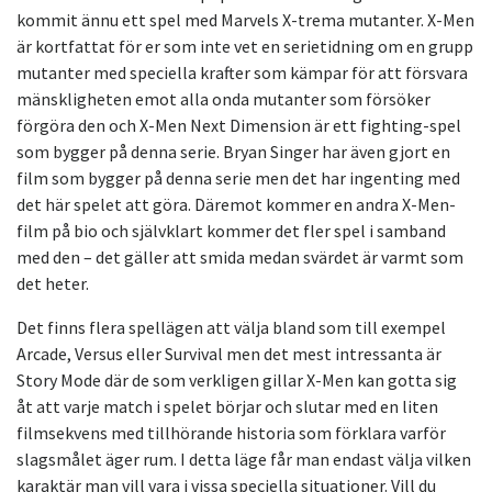
kommit ännu ett spel med Marvels X-trema mutanter. X-Men
är kortfattat för er som inte vet en serietidning om en grupp
mutanter med speciella krafter som kämpar för att försvara
mänskligheten emot alla onda mutanter som försöker
förgöra den och X-Men Next Dimension är ett fighting-spel
som bygger på denna serie. Bryan Singer har även gjort en
film som bygger på denna serie men det har ingenting med
det här spelet att göra. Däremot kommer en andra X-Men-
film på bio och självklart kommer det fler spel i samband
med den – det gäller att smida medan svärdet är varmt som
det heter.
Det finns flera spellägen att välja bland som till exempel
Arcade, Versus eller Survival men det mest intressanta är
Story Mode där de som verkligen gillar X-Men kan gotta sig
åt att varje match i spelet börjar och slutar med en liten
filmsekvens med tillhörande historia som förklara varför
slagsmålet äger rum. I detta läge får man endast välja vilken
karaktär man vill vara i vissa speciella situationer. Vill du