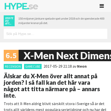
HYPE.
se
VISSTE
150 miljoner jänkare spelade spel under 2018 och de spenderade 400
DU
miljarder kronor på det.
ATT...
X-Men Next Dimen
6.5
2017-05-29 21:18
av
Neon
RECENSION
GAMECUBE
Älskar du X-Men över allt annat på
jorden? I så fall kan det här vara
något att titta närmare på – annars
inte.
Trots att X-Men aldrig blivit särskilt stora i Sverige så är det
trots allt världens mest populära serietidning och nu har det