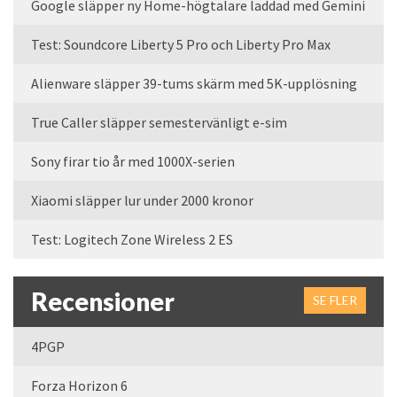
Google släpper ny Home-högtalare laddad med Gemini
Test: Soundcore Liberty 5 Pro och Liberty Pro Max
Alienware släpper 39-tums skärm med 5K-upplösning
True Caller släpper semestervänligt e-sim
Sony firar tio år med 1000X-serien
Xiaomi släpper lur under 2000 kronor
Test: Logitech Zone Wireless 2 ES
Recensioner
SE FLER
4PGP
Forza Horizon 6