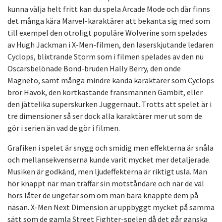
kunna välja helt fritt kan du spela Arcade Mode och där finns
det många kära Marvel-karaktärer att bekanta sig med som
till exempel den otroligt populäre Wolverine som spelades
av Hugh Jackman i X-Men-filmen, den laserskjutande ledaren
Cyclops, blixtrande Storm som i filmen spelades av den nu
Oscarsbelönade Bond-bruden Hally Berry, den onde
Magneto, samt många mindre kända karaktärer som Cyclops
bror Havok, den kortkastande fransmannen Gambit, eller
den jättelika superskurken Juggernaut. Trotts att spelet är i
tre dimensioner så ser dock alla karaktärer mer ut som de
gör i serien än vad de gör i filmen.
Grafiken i spelet är snygg och smidig men effekterna är snåla
och mellansekvenserna kunde varit mycket mer detaljerade.
Musiken är godkänd, men ljudeffekterna är riktigt usla. Man
hör knappt när man träffar sin motståndare och när de väl
hörs låter de ungefär som om man bara knäppte dem på
näsan. X-Men Next Dimension är uppbyggt mycket på samma
sätt som de gamla Street Fighter-spelen då det går ganska