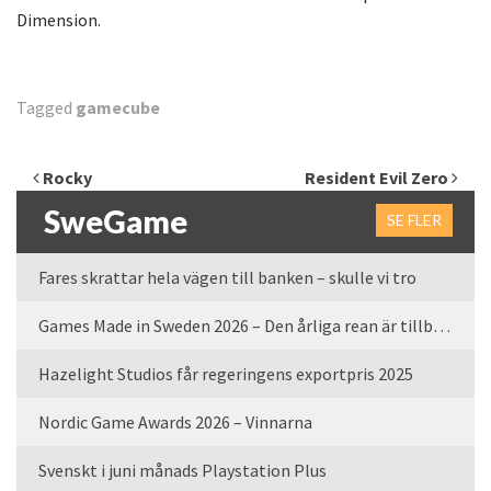
Dimension.
Tagged
gamecube
Inläggsnavigering
Rocky
Resident Evil Zero
SweGame
SE FLER
Fares skrattar hela vägen till banken – skulle vi tro
Games Made in Sweden 2026 – Den årliga rean är tillbaka
Hazelight Studios får regeringens exportpris 2025
Nordic Game Awards 2026 – Vinnarna
Svenskt i juni månads Playstation Plus