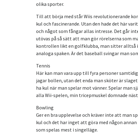
olika sporter.
Till att börja med står Wiis revolutionerande kont
kul och fascinerande. Utan den hade det här vari
och något som fångar allas intresse. Det går inte
utövas på så sätt att man gör rörelserna som ma
kontrollen likt en golfklubba, man sitter alltså 
analoga spaken. Är det baseball svingar man som 
Tennis
Här kan man vara upp till fyra personer samtidi
jagar bollen, utan det enda man sköter är slaget
ha kul när man spelar mot vänner. Spelar man sj
alla Wii-spelen, min tricepmuskel domnade näst
Bowling
Ger en bra upplevelse och kräver inte att man sp
kul och det har inget att göra med någon annan ä
som spelas mest i singelläge.