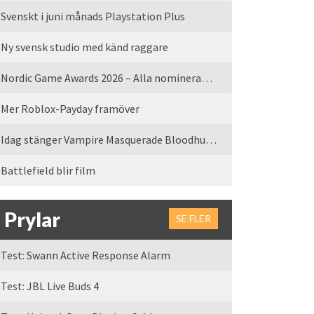
Svenskt i juni månads Playstation Plus
Ny svensk studio med känd raggare
Nordic Game Awards 2026 – Alla nominerade spel
Mer Roblox-Payday framöver
Idag stänger Vampire Masquerade Bloodhunt servrarna
Battlefield blir film
Prylar
SE FLER
Test: Swann Active Response Alarm
Test: JBL Live Buds 4