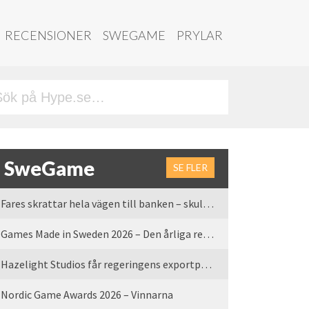
RECENSIONER
SWEGAME
PRYLAR
SweGame
SE FLER
Fares skrattar hela vägen till banken – skulle vi tro
Games Made in Sweden 2026 – Den årliga rean är tillbaka
Hazelight Studios får regeringens exportpris 2025
Nordic Game Awards 2026 – Vinnarna