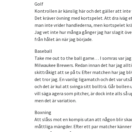
Golf
Kontrollen är känslig här och det gäller att inte 
Det kräver övning med kortspelet. Att dra iväg 
man inte vrider handlederna, men kortspelet kräv
Jag vet inte hur många gånger jag har slagit öve
från hålet än när jag började.
Baseball
Take me out to the ball game… I somras var jag
Milwaukee Brewers. Redan innan det har jag allti
skittråkigt att se på tv. Efter matchen har jag b
det tror jag. En vanlig ligamatch och det var uts
och det är kul att svinga sitt bollträ. Går bollen
vill säga agera som pitcher, är dock inte alls så
men det är variation.
Boxning
Att slåss mot en kompis utan att någon blir skad
måttliga mängder. Efter ett par matcher känne