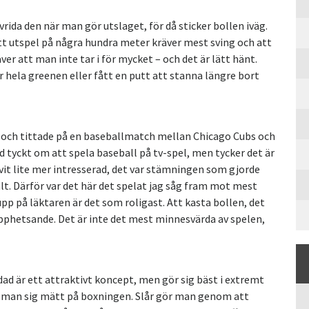
vrida den när man gör utslaget, för då sticker bollen iväg.
ett utspel på några hundra meter kräver mest sving och att
er att man inte tar i för mycket – och det är lätt hänt.
r hela greenen eller fått en putt att stanna längre bort
 och tittade på en baseballmatch mellan Chicago Cubs och
d tyckt om att spela baseball på tv-spel, men tycker det är
livit lite mer intresserad, det var stämningen som gjorde
ålt. Därför var det här det spelat jag såg fram mot mest
 upp på läktaren är det som roligast. Att kasta bollen, det
 upphetsande. Det är inte det mest minnesvärda av spelen,
ad är ett attraktivt koncept, men gör sig bäst i extremt
r man sig mätt på boxningen. Slår gör man genom att