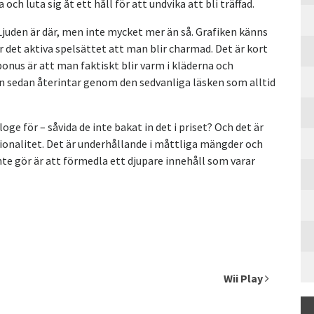
ch luta sig åt ett håll för att undvika att bli träffad.
 Ljuden är där, men inte mycket mer än så. Grafiken känns
r det aktiva spelsättet att man blir charmad. Det är kort
bonus är att man faktiskt blir varm i kläderna och
n sedan återintar genom den sedvanliga läsken som alltid
oge för – såvida de inte bakat in det i priset? Och det är
tionalitet. Det är underhållande i måttliga mängder och
nte gör är att förmedla ett djupare innehåll som varar
Wii Play