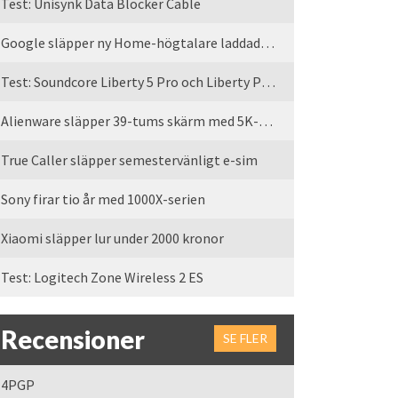
Test: Unisynk Data Blocker Cable
Google släpper ny Home-högtalare laddad med Gemini
Test: Soundcore Liberty 5 Pro och Liberty Pro Max
Alienware släpper 39-tums skärm med 5K-upplösning
True Caller släpper semestervänligt e-sim
Sony firar tio år med 1000X-serien
Xiaomi släpper lur under 2000 kronor
Test: Logitech Zone Wireless 2 ES
Recensioner
SE FLER
4PGP