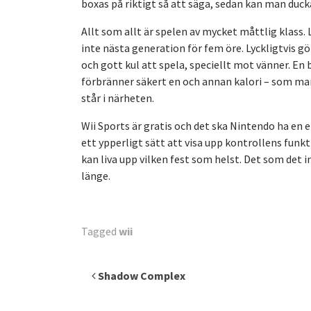
boxas på riktigt så att säga, sedan kan man ducka o
Allt som allt är spelen av mycket måttlig klass.
inte nästa generation för fem öre. Lyckligtvis gö
och gott kul att spela, speciellt mot vänner. En 
förbränner säkert en och annan kalori – som ma
står i närheten.
Wii Sports är gratis och det ska Nintendo ha en el
ett ypperligt sätt att visa upp kontrollens funk
kan liva upp vilken fest som helst. Det som det i
länge.
Tagged
wii
Inläggsnavigering
Shadow Complex