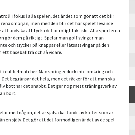
roll i fokus i alla spelen, det är det som gör att det blir
t rena smörjan, men med den blir det här spelet levande
 att undvika att tycka det är roligt faktiskt. Alla sporterna
n gör dem på riktigt. Spelar man golf svingar man
inte och trycker på knappar eller låtsassvingar på den
ett baseballträ och så vidare.
gt i dubbelmatcher. Man springer dock inte omkring och
. Det begränsar det hela, men det räcker för att man ska
älv bottnar det snabbt. Det ger nog mest träningsverk av
an bort.
elar med någon, det är själva kastande av klotet som är
n en själv. Det gör att det förmodligen är det av de spel