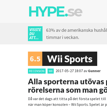
HYPE.
se
VISSTE
63% av de amerikanska hushåll
DU
timmar i veckan.
ATT...
Wii Sports
6.5
2017-05-27 18:07
av
Gunner
RECENSION
WII
Alla sporterna utövas 
rörelserna som man gör
Då var det dags att titta på det första spelet til
när man köper konsolen – Wii Sports. Spelet är p