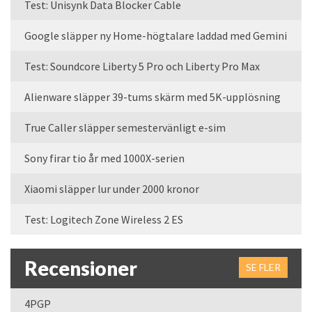
Test: Unisynk Data Blocker Cable
Google släpper ny Home-högtalare laddad med Gemini
Test: Soundcore Liberty 5 Pro och Liberty Pro Max
Alienware släpper 39-tums skärm med 5K-upplösning
True Caller släpper semestervänligt e-sim
Sony firar tio år med 1000X-serien
Xiaomi släpper lur under 2000 kronor
Test: Logitech Zone Wireless 2 ES
Recensioner
SE FLER
4PGP