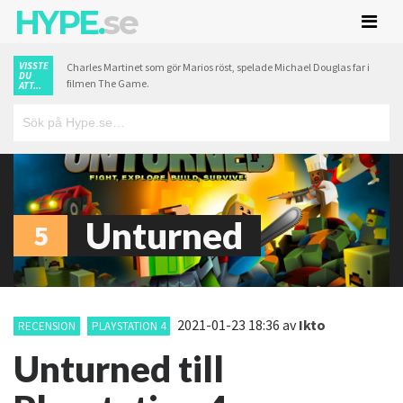
HYPE.
se
VISSTE
Charles Martinet som gör Marios röst, spelade Michael Douglas far i
DU
filmen The Game.
ATT...
Unturned
5
2021-01-23 18:36
av
Ikto
RECENSION
PLAYSTATION 4
Unturned till