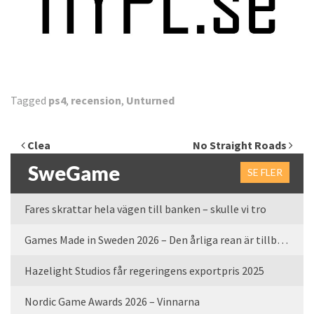
Tagged
ps4
,
recension
,
Unturned
Inläggsnavigering
Clea
No Straight Roads
SweGame
SE FLER
Fares skrattar hela vägen till banken – skulle vi tro
Games Made in Sweden 2026 – Den årliga rean är tillbaka
Hazelight Studios får regeringens exportpris 2025
Nordic Game Awards 2026 – Vinnarna