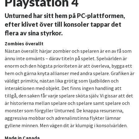
Playstation 4
Unturned har sitt hem på PC-plattformen,
efter klivet över till konsoler tappar det
flera av sina styrkor.
Zombies överallt
Nästan överallt härjar zombier och spelaren är en av få som
ännu inte omvänts – därav titeln på spelet. Spelvärlden är
enorm och den högsta prioriteten är att överleva, bygga ett
hem och gärna knyta allianser med andra spelare. Grafiken är
väldigt primitiv, nästan lika grötig som ljudbilden och
interaktionen med objekt. Det finns ingen handling att
tillgå, den saken får varje spelare sköta själv. Vi gissar att det
är historierna mellan spelare och spelare samt spelare och
monster som förgyller Unturned. De knappa resurserna,
aggressiva mobbar och adrenalinstinna flykter lämnar
gyllene minnen. Men vägen dit är klumpig i konsolvärlden.
Made in Canada