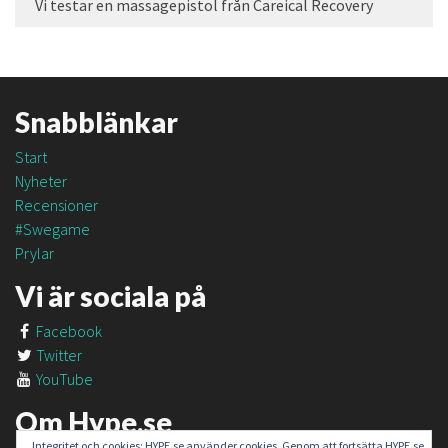
Vi testar en massagepistol från Careical Recovery
Snabblänkar
Start
Nyheter
Recensioner
#Swegame
Prylar
Vi är sociala på
Facebook
Twitter
YouTube
Om Hype.se
Integritet och cookies: HYPE.se använder cookies. Genom att fortsätta HYPE.se