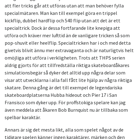
att fler tricks går att utföras utan att man behöver fylla
specialmätaren. Man kan till exempel göra en trippel
kickflip, dubbel hardflip och 540 flip utan att det är ett
specialtrick. Dock är dessa fortfarande lite knepiga att
utföra och kräver mer lufttid än de vanligare tricken så som
pop-shuvit eller heelflip. Specialtricken har i och med detta
givetvis blivit ännu mer extravaganta och är naturligtvis helt
omöjliga att utföra i verkligheten. Trots att THPS serien
aldrig gjorts för att tillfredställa riktiga skateboardåkares
simulationsbegär så dyker det alltid upp några delar som
visar att utvecklarna i alla fall fått lite hjälp av några riktiga
skatare. Denna gång är det till exempel de legendariska
skateboardplatserna Hubba hideout och Pier 17 i San
Fransisco som dyker upp. För proffstokiga spelare kan jag
även meddela att åkaren Bob Burnquist nu är tillbaka som
spelbar karaktär.
Annars är sig det mesta likt, alla som spelet något av de
tidigare spelen känner ingen karaktärer, märken och den