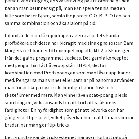
person kan dra igång en skatetävling på ett område på den
banan man befinner sig på, man kan spela tennis med en
kille som heter Bjorn, samla ihop ordet C-O-M-B-O i en och
samma kombination och åka slalom på tid.
Ibland är de man får uppdragen av en av spelets kända
proffsåkare och dessa har bidragit med sina egna röster. Bam
Margers röst känner till exempel nog alla MTV-älskare igen
från det galna programmet Jackass. Det gamla konceptet
med pengar har fått återuppstå i THPS4, detta i
kombination med Proffspoängen som man låser upp banor
med. Pengarna man vinner eller samlar på banorna använder
man för att köpa nya trick, hemliga banor, fusk och
skatefilmer med mera. Man vinner även stat-poäng precis
som tidigare, vilka används för att förbättra åkarens
färdigheter. En ny färdighet som går att påverka den här
gången är flip-speed, vilket påverkar hur snabbt man snurrar
brädan när man gör flip-tricks.
Det grundläggande tricksystemet har även förbättrats så