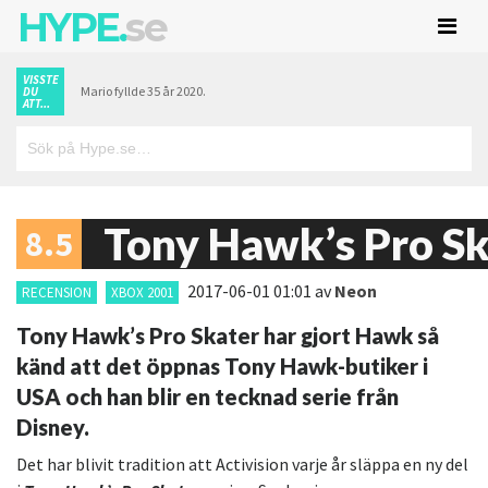
HYPE.
se
VISSTE
Mario fyllde 35 år 2020.
DU
ATT...
Tony Hawk’s Pro Sk
8.5
2017-06-01 01:01
av
Neon
RECENSION
XBOX 2001
Tony Hawk’s Pro Skater har gjort Hawk så
känd att det öppnas Tony Hawk-butiker i
USA och han blir en tecknad serie från
Disney.
Det har blivit tradition att Activision varje år släppa en ny del