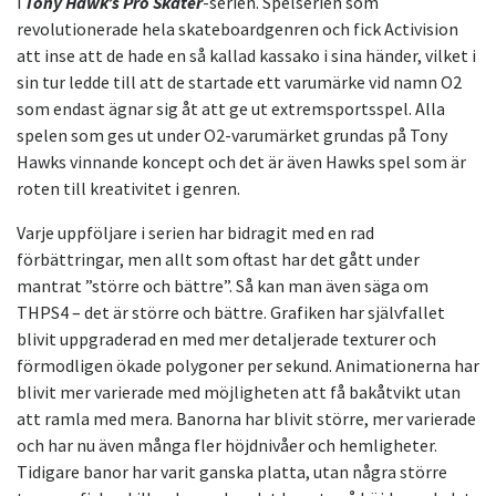
i
Tony Hawk’s Pro Skater
-serien. Spelserien som
revolutionerade hela skateboardgenren och fick Activision
att inse att de hade en så kallad kassako i sina händer, vilket i
sin tur ledde till att de startade ett varumärke vid namn O2
som endast ägnar sig åt att ge ut extremsportsspel. Alla
spelen som ges ut under O2-varumärket grundas på Tony
Hawks vinnande koncept och det är även Hawks spel som är
roten till kreativitet i genren.
Varje uppföljare i serien har bidragit med en rad
förbättringar, men allt som oftast har det gått under
mantrat ”större och bättre”. Så kan man även säga om
THPS4 – det är större och bättre. Grafiken har självfallet
blivit uppgraderad en med mer detaljerade texturer och
förmodligen ökade polygoner per sekund. Animationerna har
blivit mer varierade med möjligheten att få bakåtvikt utan
att ramla med mera. Banorna har blivit större, mer varierade
och har nu även många fler höjdnivåer och hemligheter.
Tidigare banor har varit ganska platta, utan några större