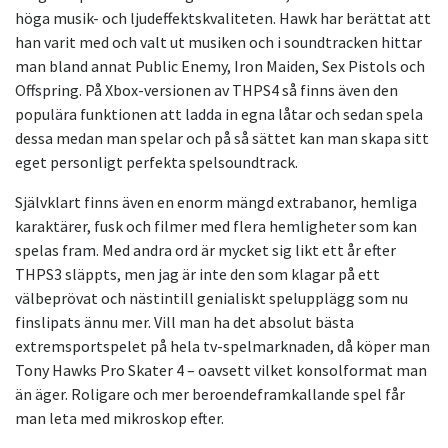
höga musik- och ljudeffektskvaliteten. Hawk har berättat att
han varit med och valt ut musiken och i soundtracken hittar
man bland annat Public Enemy, Iron Maiden, Sex Pistols och
Offspring. På Xbox-versionen av THPS4 så finns även den
populära funktionen att ladda in egna låtar och sedan spela
dessa medan man spelar och på så sättet kan man skapa sitt
eget personligt perfekta spelsoundtrack.
Självklart finns även en enorm mängd extrabanor, hemliga
karaktärer, fusk och filmer med flera hemligheter som kan
spelas fram. Med andra ord är mycket sig likt ett år efter
THPS3 släppts, men jag är inte den som klagar på ett
välbeprövat och nästintill genialiskt spelupplägg som nu
finslipats ännu mer. Vill man ha det absolut bästa
extremsportspelet på hela tv-spelmarknaden, då köper man
Tony Hawks Pro Skater 4 – oavsett vilket konsolformat man
än äger. Roligare och mer beroendeframkallande spel får
man leta med mikroskop efter.