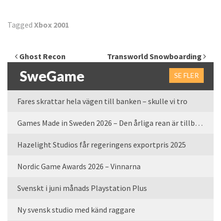
Tagged
Xbox 2001
Inläggsnavigering
Ghost Recon
Transworld Snowboarding
SweGame
SE FLER
Fares skrattar hela vägen till banken – skulle vi tro
Games Made in Sweden 2026 – Den årliga rean är tillbaka
Hazelight Studios får regeringens exportpris 2025
Nordic Game Awards 2026 – Vinnarna
Svenskt i juni månads Playstation Plus
Ny svensk studio med känd raggare