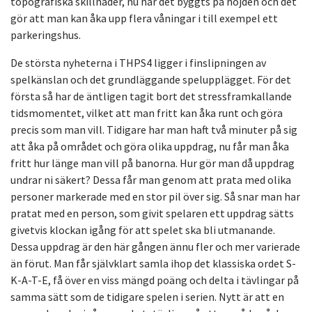
topografiska skillnader, nu har det byggts på höjden och det
gör att man kan åka upp flera våningar i till exempel ett
parkeringshus.
De största nyheterna i THPS4 ligger i finslipningen av
spelkänslan och det grundläggande spelupplägget. För det
första så har de äntligen tagit bort det stressframkallande
tidsmomentet, vilket att man fritt kan åka runt och göra
precis som man vill. Tidigare har man haft två minuter på sig
att åka på området och göra olika uppdrag, nu får man åka
fritt hur länge man vill på banorna. Hur gör man då uppdrag
undrar ni säkert? Dessa får man genom att prata med olika
personer markerade med en stor pil över sig. Så snar man har
pratat med en person, som givit spelaren ett uppdrag sätts
givetvis klockan igång för att spelet ska bli utmanande.
Dessa uppdrag är den här gången ännu fler och mer varierade
än förut. Man får självklart samla ihop det klassiska ordet S-
K-A-T-E, få över en viss mängd poäng och delta i tävlingar på
samma sätt som de tidigare spelen i serien. Nytt är att en