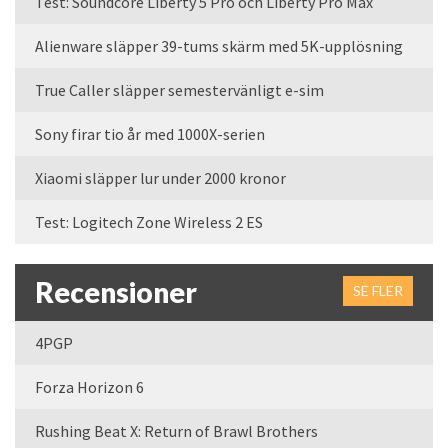
Test: Soundcore Liberty 5 Pro och Liberty Pro Max
Alienware släpper 39-tums skärm med 5K-upplösning
True Caller släpper semestervänligt e-sim
Sony firar tio år med 1000X-serien
Xiaomi släpper lur under 2000 kronor
Test: Logitech Zone Wireless 2 ES
Recensioner
SE FLER
4PGP
Forza Horizon 6
Rushing Beat X: Return of Brawl Brothers