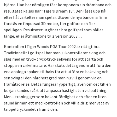
hjärna. Han har nämligen fått komponera sin drömbana och
resultatet kallas här ”Tigers Dream 18”. Den låses upp hål
efter hål vartefter man spelar. Utöver de nya banorna finns
förstås en finputsad 3D motor, fler golfare och fler
spellägen. Resultatet utgör ett bra golfspel som håller
länge, eller åtminstone tills version 2003…
Kontrollen i Tiger Woods PGA Tour 2002 är riktigt bra.
Traditionellt i golfspel har man ju kontrollerat sving och
slag med en tryck-tryck-tryck sekvens för att starta och
stoppa en cirkelmätare. Här sköts detta genom att föra den
ena analoga spaken tillbaks för att utföra en baksving och
sen svinga i den hårdhetsgrad man nu vill genom via en
framåtrörelse. Detta fungerar ypperligt, även om det till en
början kändes svårt att anpassa hastigheten vid puttning.
Men – träning ger som bekant färdighet och efter en liten
stund är man ett med kontrollen och vill aldrig mer veta av
trippeltryckandet i framtiden.