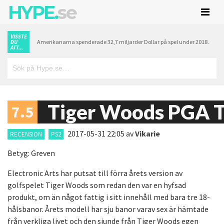
HYPE.
se
VISSTE
Amerikanarna spenderade 32,7 miljarder Dollar på spel under 2018.
DU
ATT...
Tiger Woods PGA T
7.5
2017-05-31 22:05
av
Vikarie
RECENSION
PS2
Betyg: Greven
Electronic Arts har putsat till förra årets version av
golfspelet Tiger Woods som redan den var en hyfsad
produkt, om än något fattig i sitt innehåll med bara tre 18-
hålsbanor. Årets modell har sju banor varav sex är hämtade
från verkliga livet och den sjunde från Tiger Woods egen