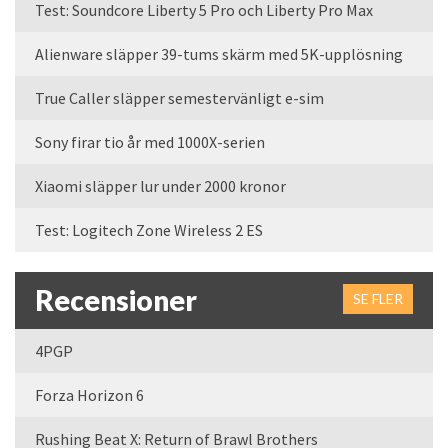
Test: Soundcore Liberty 5 Pro och Liberty Pro Max
Alienware släpper 39-tums skärm med 5K-upplösning
True Caller släpper semestervänligt e-sim
Sony firar tio år med 1000X-serien
Xiaomi släpper lur under 2000 kronor
Test: Logitech Zone Wireless 2 ES
Recensioner
SE FLER
4PGP
Forza Horizon 6
Rushing Beat X: Return of Brawl Brothers