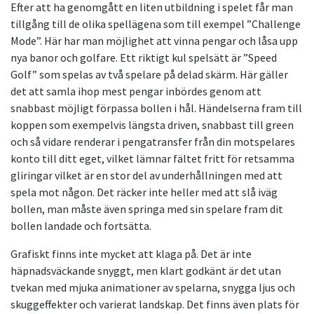
Efter att ha genomgått en liten utbildning i spelet får man
tillgång till de olika spellägena som till exempel ”Challenge
Mode”. Här har man möjlighet att vinna pengar och låsa upp
nya banor och golfare. Ett riktigt kul spelsätt är ”Speed
Golf” som spelas av två spelare på delad skärm. Här gäller
det att samla ihop mest pengar inbördes genom att
snabbast möjligt förpassa bollen i hål. Händelserna fram till
koppen som exempelvis längsta driven, snabbast till green
och så vidare renderar i pengatransfer från din motspelares
konto till ditt eget, vilket lämnar fältet fritt för retsamma
gliringar vilket är en stor del av underhållningen med att
spela mot någon. Det räcker inte heller med att slå iväg
bollen, man måste även springa med sin spelare fram dit
bollen landade och fortsätta.
Grafiskt finns inte mycket att klaga på. Det är inte
häpnadsväckande snyggt, men klart godkänt är det utan
tvekan med mjuka animationer av spelarna, snygga ljus och
skuggeffekter och varierat landskap. Det finns även plats för