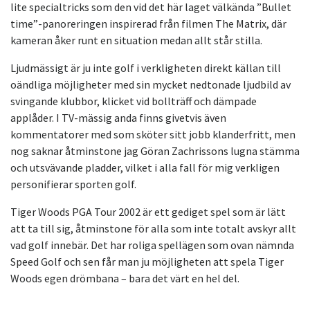
lite specialtricks som den vid det här laget välkända ”Bullet
time”-panoreringen inspirerad från filmen The Matrix, där
kameran åker runt en situation medan allt står stilla.
Ljudmässigt är ju inte golf i verkligheten direkt källan till
oändliga möjligheter med sin mycket nedtonade ljudbild av
svingande klubbor, klicket vid bollträff och dämpade
applåder. I TV-mässig anda finns givetvis även
kommentatorer med som sköter sitt jobb klanderfritt, men
nog saknar åtminstone jag Göran Zachrissons lugna stämma
och utsvävande pladder, vilket i alla fall för mig verkligen
personifierar sporten golf.
Tiger Woods PGA Tour 2002 är ett gediget spel som är lätt
att ta till sig, åtminstone för alla som inte totalt avskyr allt
vad golf innebär. Det har roliga spellägen som ovan nämnda
Speed Golf och sen får man ju möjligheten att spela Tiger
Woods egen drömbana – bara det värt en hel del.