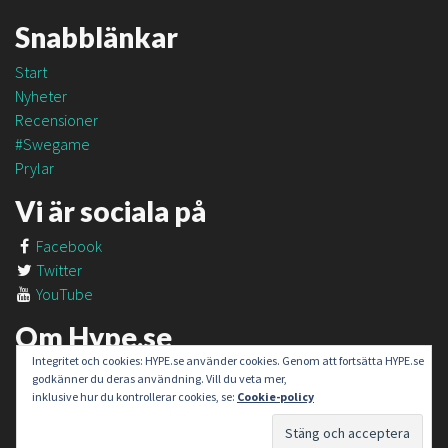
Snabblänkar
Start
Nyheter
Recensioner
#Swegame
Prylar
Vi är sociala på
Facebook
Twitter
YouTube
Om Hype.se
Integritet och cookies: HYPE.se använder cookies. Genom att fortsätta HYPE.se
Om oss
godkänner du deras användning. Vill du veta mer,
Om #SweGame
inklusive hur du kontrollerar cookies, se:
Cookie-policy
Kontakt