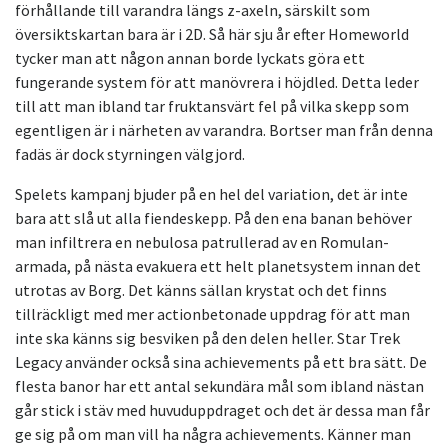
förhållande till varandra längs z-axeln, särskilt som
översiktskartan bara är i 2D. Så här sju år efter Homeworld
tycker man att någon annan borde lyckats göra ett
fungerande system för att manövrera i höjdled. Detta leder
till att man ibland tar fruktansvärt fel på vilka skepp som
egentligen är i närheten av varandra. Bortser man från denna
fadäs är dock styrningen välgjord.
Spelets kampanj bjuder på en hel del variation, det är inte
bara att slå ut alla fiendeskepp. På den ena banan behöver
man infiltrera en nebulosa patrullerad av en Romulan-
armada, på nästa evakuera ett helt planetsystem innan det
utrotas av Borg. Det känns sällan krystat och det finns
tillräckligt med mer actionbetonade uppdrag för att man
inte ska känns sig besviken på den delen heller. Star Trek
Legacy använder också sina achievements på ett bra sätt. De
flesta banor har ett antal sekundära mål som ibland nästan
går stick i stäv med huvuduppdraget och det är dessa man får
ge sig på om man vill ha några achievements. Känner man