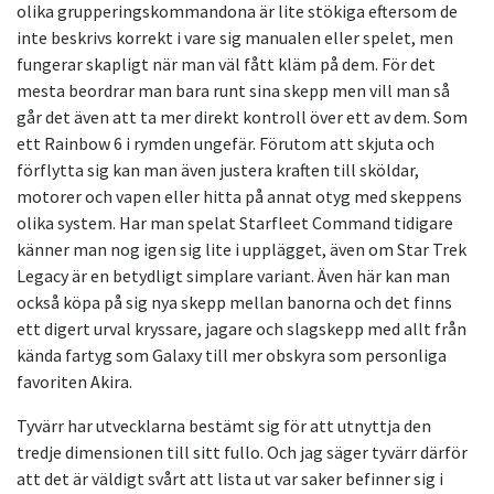
olika grupperingskommandona är lite stökiga eftersom de
inte beskrivs korrekt i vare sig manualen eller spelet, men
fungerar skapligt när man väl fått kläm på dem. För det
mesta beordrar man bara runt sina skepp men vill man så
går det även att ta mer direkt kontroll över ett av dem. Som
ett Rainbow 6 i rymden ungefär. Förutom att skjuta och
förflytta sig kan man även justera kraften till sköldar,
motorer och vapen eller hitta på annat otyg med skeppens
olika system. Har man spelat Starfleet Command tidigare
känner man nog igen sig lite i upplägget, även om Star Trek
Legacy är en betydligt simplare variant. Även här kan man
också köpa på sig nya skepp mellan banorna och det finns
ett digert urval kryssare, jagare och slagskepp med allt från
kända fartyg som Galaxy till mer obskyra som personliga
favoriten Akira.
Tyvärr har utvecklarna bestämt sig för att utnyttja den
tredje dimensionen till sitt fullo. Och jag säger tyvärr därför
att det är väldigt svårt att lista ut var saker befinner sig i