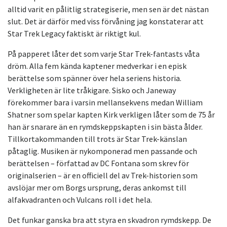
alltid varit en pålitlig strategiserie, men sen är det nästan
slut. Det är därför med viss förvåning jag konstaterar att
Star Trek Legacy faktiskt är riktigt kul.
På papperet låter det som varje Star Trek-fantasts våta
dröm. Alla fem kända kaptener medverkar i en episk
berättelse som spänner över hela seriens historia.
Verkligheten är lite tråkigare. Sisko och Janeway
förekommer bara i varsin mellansekvens medan William
Shatner som spelar kapten Kirk verkligen låter som de 75 år
han är snarare än en rymdskeppskapten i sin bästa ålder.
Tillkortakommanden till trots är Star Trek-känslan
påtaglig. Musiken är nykomponerad men passande och
berättelsen – författad av DC Fontana som skrev för
originalserien – är en officiell del av Trek-historien som
avslöjar mer om Borgs ursprung, deras ankomst till
alfakvadranten och Vulcans roll i det hela.
Det funkar ganska bra att styra en skvadron rymdskepp. De