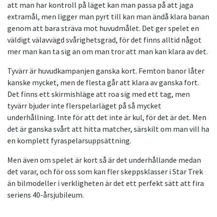
att man har kontroll på läget kan man passa på att jaga
extramål, men ligger man pyrt till kan man ändå klara banan
genom att bara sträva mot huvudmålet. Det ger spelet en
väldigt välavvägd svårighetsgrad, för det finns alltid något
mer man kan ta sig an om man tror att man kan klara av det.
Tyvärr är huvudkampanjen ganska kort. Femton banor låter
kanske mycket, men de flesta går att klara av ganska fort.
Det finns ett skirmishläge att roa sig med ett tag, men
tyvärr bjuder inte flerspelarläget på så mycket
underhållning. Inte för att det inte är kul, för det är det. Men
det är ganska svårt att hitta matcher, särskilt om man vill ha
en komplett fyraspelarsuppsättning.
Men även om spelet är kort så är det underhållande medan
det varar, och för oss som kan fler skeppsklasser i Star Trek
än bilmodeller i verkligheten är det ett perfekt sätt att fira
seriens 40-årsjubileum.