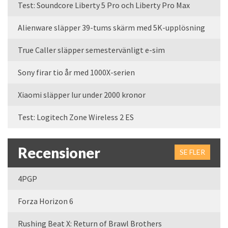
Test: Soundcore Liberty 5 Pro och Liberty Pro Max
Alienware släpper 39-tums skärm med 5K-upplösning
True Caller släpper semestervänligt e-sim
Sony firar tio år med 1000X-serien
Xiaomi släpper lur under 2000 kronor
Test: Logitech Zone Wireless 2 ES
Recensioner
SE FLER
4PGP
Forza Horizon 6
Rushing Beat X: Return of Brawl Brothers