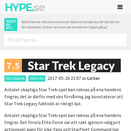
HYPE.
se
VISSTE
Matt Damon ville inte vara med i Bourne Conspiracy för att det var
DU
för våldsamt. Undrar om han sett sina filmer någon gång?
ATT...
Star Trek Legacy
7.5
2017-05-26 21:07
av
Lictor
RECENSION
XBOX360
Antalet skapliga Star Trek-spel kan räknas på ena handens
fingrar, det är därför med viss förvåning jag konstaterar att
Star Trek Legacy faktiskt är riktigt kul.
Antalet skapliga Star Trek-spel kan räknas på ena handens
fingrar. Det första Elite Force var ett rakt igenom välgjort
actionspel även för icke-fans och Starfleet Command har