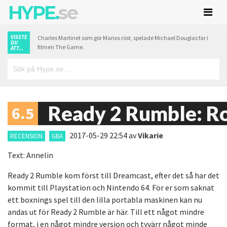
HYPE.
se
VISSTE
Charles Martinet som gör Marios röst, spelade Michael Douglas far i
DU
filmen The Game.
ATT...
Ready 2 Rumble: R
6.5
2017-05-29 22:54
av
Vikarie
RECENSION
GBA
Text: Annelin
Ready 2 Rumble kom först till Dreamcast, efter det så har det
kommit till Playstation och Nintendo 64. För er som saknat
ett boxnings spel till den lilla portabla maskinen kan nu
andas ut för Ready 2 Rumble är här. Till ett något mindre
format, i en något mindre version och tyvärr något minde