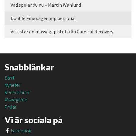
Vad spelar du nu – Martin Wahlund
Double Fine säger upp personal
Vi testar en massagepistol från Careical Recovery
Snabblänkar
Start
Nyheter
Recensioner
#Swegame
Prylar
Vi är sociala på
Facebook