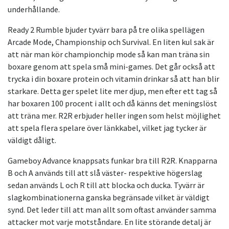
underhållande.
Ready 2 Rumble bjuder tyvärr bara på tre olika spellägen
Arcade Mode, Championship och Survival. En liten kul sak är
att när man kör championchip mode så kan man träna sin
boxare genom att spela små mini-games. Det går också att
trycka i din boxare protein och vitamin drinkar så att han blir
starkare. Detta ger spelet lite mer djup, men efter ett tag så
har boxaren 100 procent i allt och då känns det meningslöst
att träna mer. R2R erbjuder heller ingen som helst möjlighet
att spela flera spelare över länkkabel, vilket jag tycker är
väldigt dåligt.
Gameboy Advance knappsats funkar bra till R2R. Knapparna
B och A används till att slå väster- respektive högerslag
sedan används L och R till att blocka och ducka. Tyvärr är
slagkombinationerna ganska begränsade vilket är väldigt
synd. Det leder till att man allt som oftast använder samma
attacker mot varje motståndare. En lite störande detalj är