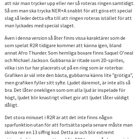
att när man trycker upp eller ner så roteras ringen samtidigt.
Så om man ska trycka NER+A snabbt för att göra ett special
slag så leder detta ofta till att ringen roteras istället för att
man lyckades med special slaget.
Även i denna version så åter finns vissa karaktärer som de
som spelat R2R tidigare kommer att känna igen, bland
annat Afro Thunder. Som hemliga boxare finns Saquel O’neal
och Michael Jackson. Gubbarna är ritade som 2D-sprites,
vilka i sin tur har placerats ut på en ring som är roterbar.
Grafiken är väl inte den bästa, gubbarna känns lite ”grötiga”,
men grafiken fyller sitt syfte. Ljudet däremot, är inte alls så
bra. Det låter onekligen som om alla ljud är inspelade för
högt, ljudet blir knastrigt vilket gör att ljudet låter väldigt
dåligt.
Det stora minuset i R2R är att det inte finns någon
sparfunktion utan för att fortsätta spela senare måste man
skriva ner en 13 siffrig kod. Detta är och blir extremt