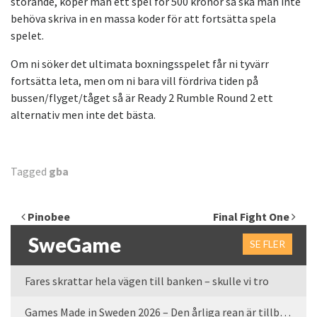
störande, köper man ett spel för 500 kronor så ska man inte
behöva skriva in en massa koder för att fortsätta spela
spelet.
Om ni söker det ultimata boxningsspelet får ni tyvärr
fortsätta leta, men om ni bara vill fördriva tiden på
bussen/flyget/tåget så är Ready 2 Rumble Round 2 ett
alternativ men inte det bästa.
Tagged
gba
Inläggsnavigering
Pinobee
Final Fight One
SweGame
SE FLER
Fares skrattar hela vägen till banken – skulle vi tro
Games Made in Sweden 2026 – Den årliga rean är tillbaka