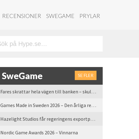
RECENSIONER
SWEGAME
PRYLAR
SweGame
SE FLER
Fares skrattar hela vägen till banken – skulle vi tro
Games Made in Sweden 2026 – Den årliga rean är tillbaka
Hazelight Studios får regeringens exportpris 2025
Nordic Game Awards 2026 – Vinnarna