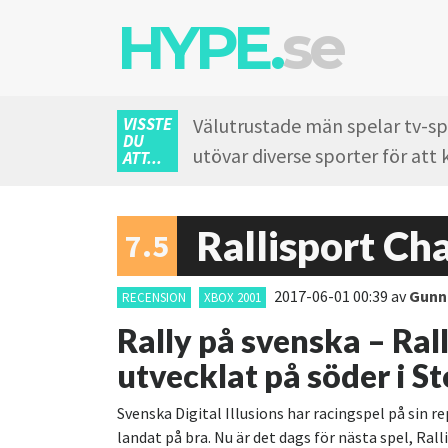
HYPE.
se
VISSTE
Välutrustade män spelar tv-spe
DU
utövar diverse sporter för at
ATT...
Rallisport Ch
7.5
2017-06-01 00:39
av
Gunn
RECENSION
XBOX 2001
Rally på svenska – Ral
utvecklat på söder i S
Svenska Digital Illusions har racingspel på sin r
landat på bra. Nu är det dags för nästa spel, Ral