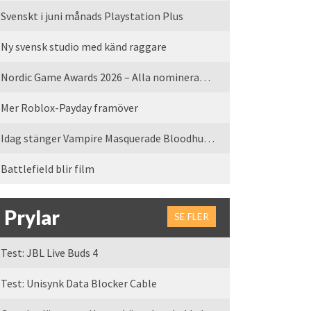
Svenskt i juni månads Playstation Plus
Ny svensk studio med känd raggare
Nordic Game Awards 2026 – Alla nominerade spel
Mer Roblox-Payday framöver
Idag stänger Vampire Masquerade Bloodhunt servrarna
Battlefield blir film
Prylar
SE FLER
Test: JBL Live Buds 4
Test: Unisynk Data Blocker Cable