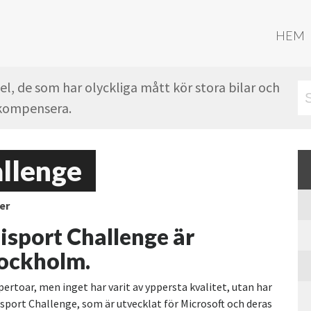
HEM
l, de som har olyckliga mått kör stora bilar och
t kompensera.
allenge
er
lisport Challenge är
tockholm.
epertoar, men inget har varit av yppersta kvalitet, utan har
lisport Challenge, som är utvecklat för Microsoft och deras