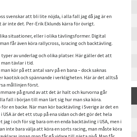
svenskar att bli lite nöjda, i alla fall jag då jag är en
 är inte det. Per-Erik Eklunds kärra för övrigt.
lika situationer, eller i olika tävlingsformer. Digital
n man får även köra rallycross, isracing och backtävling.
a typer av underlag och olika platser. Här gäller det att
man tävlar i tid.
t man kör på ett antal varv på en bana – dock saknas
r kaotisk och spännande i verkligheten. Här är det alltså
rsa mållinjen först.
sammare på grund av att det är halt och kurvorna går
alla fall i början till man lärt sig hur man ska köra.
 för en backe. När man kör backtävling i Sverige är det en
 i USA är det ett stup på ena sidan och det gör det hela
 jag i och för sig bara om en enda backtävling i USA, men i
kan inte bara välja att köra en sorts racing, man måste köra
avklaras innan man får gå vidare till nästa nivå. Man får