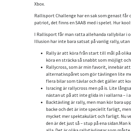
Xbox.
Rallisport Challenge har en sak som genast får oss 
patriot, det finns en SAAB med i spelet. Hur koolt
I Rallisport får man ratta allehanda rallybilar i o
Illusion har inte bara satsat på vanlig rally, uta
Rally är att köra från start till mål på olik
köra en sträcka så snabbt som möjligt och 
Rallycross, som är min favorit, innebär at
alternativspåret som gör tävlingen lite me
flera bilar som tävlar och det gäller att ko
Isracing är rallycross men på is. Lite lång
nästan ut på att inte glida in i vallarna – i 
Backtävling är rally, men man kör bara upp
backe och det är inte speciellt farligt, men
mycket mer spektakulärt och farligt. Nu vet
den är det just så – stup på ena sidan.Man 
alla. Det är olika rallytävlingar som måste 