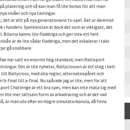
på placering och så kan man få lite bonus för att man
ya nivåer och nya tävlingar.
, det är allt på nya generationens tv-spel. Det är däremot
ik i handeln. Spelkänslan är dock det som är viktigast, det
l. Bilarna känns lite fladdriga och ger inte ett helt
ivån är de lite sådär fladdriga, men det eskalerar i takt
jar gå snabbare.
Rae har satt en enormt hög standard, men Rallisport
tningar. Det är lite nyheter, Rallycrossen är ett steg i helt
 till Rallycross, med alla regler, alternativspåret och
-final till a-final. Nu spårade jag ur lite, men för att
port Challenge är ett bra spel, men kan inte mäta sig med
 en lite mer lättsam form av arkadracing och är det vad
å, är man ute efter en högre simulatorkänsla, då finns