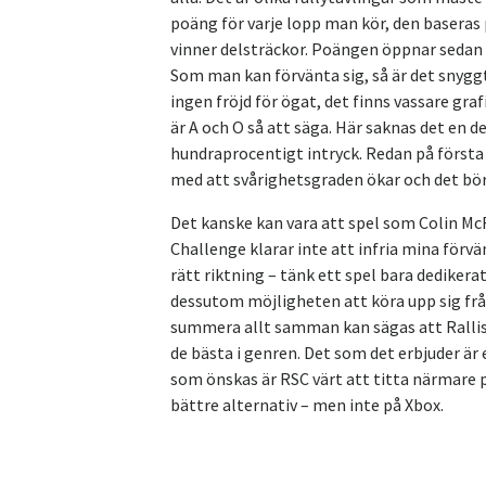
poäng för varje lopp man kör, den baseras 
vinner delsträckor. Poängen öppnar sedan n
Som man kan förvänta sig, så är det snyggt
ingen fröjd för ögat, det finns vassare graf
är A och O så att säga. Här saknas det en de
hundraprocentigt intryck. Redan på första n
med att svårighetsgraden ökar och det bör
Det kanske kan vara att spel som Colin Mc
Challenge klarar inte att infria mina förvän
rätt riktning – tänk ett spel bara dedikerat
dessutom möjligheten att köra upp sig från b
summera allt samman kan sägas att Rallis
de bästa i genren. Det som det erbjuder är
som önskas är RSC värt att titta närmare p
bättre alternativ – men inte på Xbox.