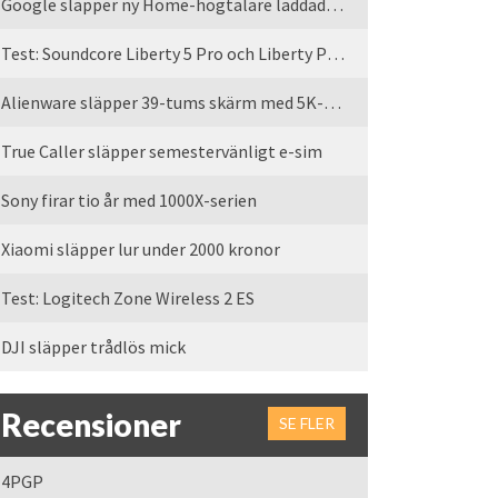
Google släpper ny Home-högtalare laddad med Gemini
Test: Soundcore Liberty 5 Pro och Liberty Pro Max
Alienware släpper 39-tums skärm med 5K-upplösning
True Caller släpper semestervänligt e-sim
Sony firar tio år med 1000X-serien
Xiaomi släpper lur under 2000 kronor
Test: Logitech Zone Wireless 2 ES
DJI släpper trådlös mick
Recensioner
SE FLER
4PGP