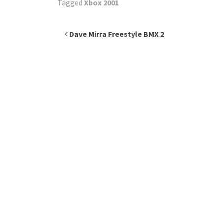
Tagged
Xbox 2001
Inläggsnavigering
Dave Mirra Freestyle BMX 2