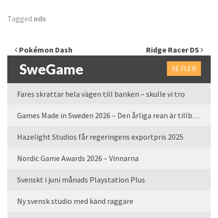
Tagged
nds
Inläggsnavigering
Pokémon Dash
Ridge Racer DS
SweGame
SE FLER
Fares skrattar hela vägen till banken – skulle vi tro
Games Made in Sweden 2026 – Den årliga rean är tillbaka
Hazelight Studios får regeringens exportpris 2025
Nordic Game Awards 2026 – Vinnarna
Svenskt i juni månads Playstation Plus
Ny svensk studio med känd raggare