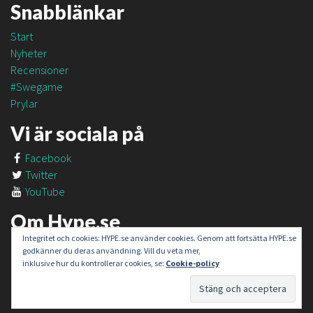
Snabblänkar
Start
Nyheter
Recensioner
#Swegame
Prylar
Vi är sociala på
Facebook
Twitter
YouTube
Om Hype.se
Integritet och cookies: HYPE.se använder cookies. Genom att fortsätta HYPE.se
Om oss
godkänner du deras användning. Vill du veta mer,
Om #SweGame
inklusive hur du kontrollerar cookies, se:
Cookie-policy
Kontakt