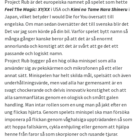
Project Rub är det europeiska namnet på spelet som hette
Feel The Magic: XY/XX
i USA och
Kimi no Tame Nara Shineru
i
Japan, vilket betyder I would Die for You översatt till
engelska. Om man sedan översätter det till svenska blir det
Det var jag som körde på din bil. Varför spelet bytt namn så
många gånger kanske beror på att det är så enormt
annorlunda och konstigt att det är svårt att ge det ett
passande och logiskt namn.
Project Rub bygger på en hög olika minispel som alla
använder sig av pekskärmen och mikrofonen på ett eller
annat sätt. Minispelen har helt skilda mål, spelsätt och även
underhållningsvärde, men vad alla har gemensamt är en
svagt chockerande och delvis innovativ konstighet och att
alla sammanflätas genom en ologisk och smått galen
handling. Man intar rollen som en ung man på jakt efter en
ung flickas hjärta. Genom spelets minispel ska man försöka
imponera på flickan genom våghalsiga uppträdanden så som
att hoppa fallskärm, cykla enhjuling eller genom att hjälpa
henne från faror så som skorpioner och rusande tjurar.