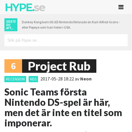
HYPE.
se
VISSTE
Donkey Kong kom till då Nintendo förlorade en Karl-Alfred-licens -
DU
eller Popeye som han heter i USA.
ATT...
Project Rub
6
2017-05-28 18:22
av
Neon
RECENSION
NDS
Sonic Teams första
Nintendo DS-spel är här,
men det är inte en titel som
imponerar.