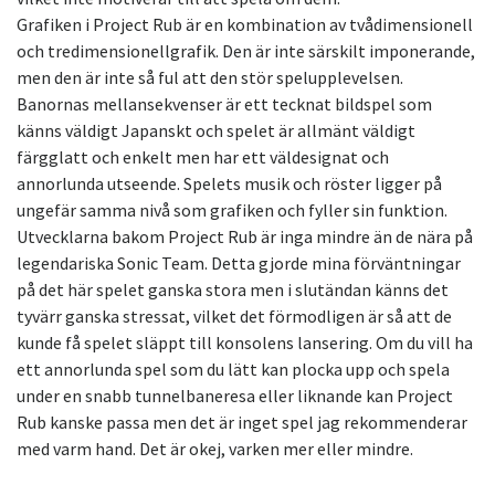
Grafiken i Project Rub är en kombination av tvådimensionell
och tredimensionellgrafik. Den är inte särskilt imponerande,
men den är inte så ful att den stör spelupplevelsen.
Banornas mellansekvenser är ett tecknat bildspel som
känns väldigt Japanskt och spelet är allmänt väldigt
färgglatt och enkelt men har ett väldesignat och
annorlunda utseende. Spelets musik och röster ligger på
ungefär samma nivå som grafiken och fyller sin funktion.
Utvecklarna bakom Project Rub är inga mindre än de nära på
legendariska Sonic Team. Detta gjorde mina förväntningar
på det här spelet ganska stora men i slutändan känns det
tyvärr ganska stressat, vilket det förmodligen är så att de
kunde få spelet släppt till konsolens lansering. Om du vill ha
ett annorlunda spel som du lätt kan plocka upp och spela
under en snabb tunnelbaneresa eller liknande kan Project
Rub kanske passa men det är inget spel jag rekommenderar
med varm hand. Det är okej, varken mer eller mindre.