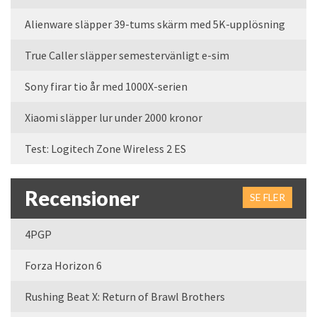
Alienware släpper 39-tums skärm med 5K-upplösning
True Caller släpper semestervänligt e-sim
Sony firar tio år med 1000X-serien
Xiaomi släpper lur under 2000 kronor
Test: Logitech Zone Wireless 2 ES
Recensioner
SE FLER
4PGP
Forza Horizon 6
Rushing Beat X: Return of Brawl Brothers