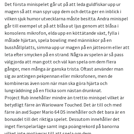
Det första minispelet går ut på att leda guldfiskar upp ur
magen så att man spyr upp dem och detta ger en inblick i
vilken sjuk humor utvecklarna måste besitta. Andra minispel
går till exempel ut på att blåsa ut ljus genom att blåsa i
konsolens mikrofon, elda upp en köttätande växt, fylla i
målade hjärtan, spela bowling med människor på en
busshållplatts, simma upp ur magen på en jätteorm eller att
leta efter smycken på en strand. Några av spelen är så pass
välgjorda att man gott och väl kan spela om dem flera
gånger, men många är ganska trista. Oftast använder man
sig av antingen pekpennan eller mikrofonen, men de
kombineras även som när man ska göra hjärta och
lungräddning på en flicka som nästan drunknat.
Project Rub innehåller mindre än trettio minispel vilket är
betydligt färre än Warioware Touched. Det är till och med
färre än avd Super Mario 64 DS innehåller och det bara är en
bonusdel till det riktiga spelet. Dessutom innehåller det
inget flerspelarläge samt inga poängrekord på banorna
vilket inte motiverar till att spela om dem.