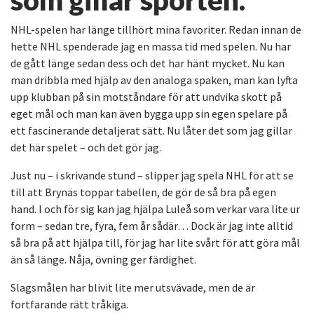
som gillar sporten.
NHL-spelen har länge tillhört mina favoriter. Redan innan de
hette NHL spenderade jag en massa tid med spelen. Nu har
de gått länge sedan dess och det har hänt mycket. Nu kan
man dribbla med hjälp av den analoga spaken, man kan lyfta
upp klubban på sin motståndare för att undvika skott på
eget mål och man kan även bygga upp sin egen spelare på
ett fascinerande detaljerat sätt. Nu låter det som jag gillar
det här spelet – och det gör jag.
Just nu – i skrivande stund – slipper jag spela NHL för att se
till att Brynäs toppar tabellen, de gör de så bra på egen
hand. I och för sig kan jag hjälpa Luleå som verkar vara lite ur
form – sedan tre, fyra, fem år sådär… Dock är jag inte alltid
så bra på att hjälpa till, för jag har lite svårt för att göra mål
än så länge. Nåja, övning ger färdighet.
Slagsmålen har blivit lite mer utsvävade, men de är
fortfarande rätt tråkiga.