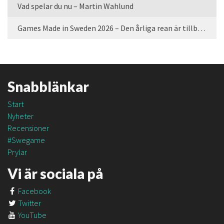
Vad spelar du nu – Martin Wahlund
Games Made in Sweden 2026 – Den årliga rean är tillbaka
Snabblänkar
Start
Nyheter
Recensioner
#Swegame
Prylar
Vi är sociala på
Facebook
Twitter
YouTube