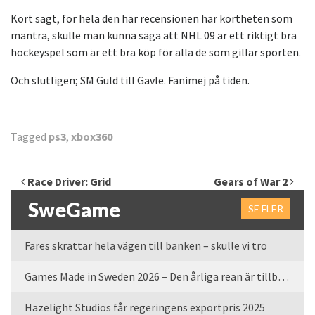
Kort sagt, för hela den här recensionen har kortheten som
mantra, skulle man kunna säga att NHL 09 är ett riktigt bra
hockeyspel som är ett bra köp för alla de som gillar sporten.
Och slutligen; SM Guld till Gävle. Fanimej på tiden.
Tagged
ps3
,
xbox360
Inläggsnavigering
Race Driver: Grid
Gears of War 2
SweGame
SE FLER
Fares skrattar hela vägen till banken – skulle vi tro
Games Made in Sweden 2026 – Den årliga rean är tillbaka
Hazelight Studios får regeringens exportpris 2025