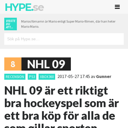
HYPE.
se
VISSTE
Marios förnamn är Mario enligt Super Mario-filmen, där han heter
DU
Mario Mario.
ATT...
NHL 09
8
2017-05-27 17:45
av
Gunner
RECENSION
PS3
XBOX360
NHL 09 är ett riktigt
bra hockeyspel som är
ett bra köp för alla de