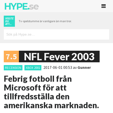
HYPE.
se
VISSTE
Tv-spelstumme är vanligare än man tror.
DU
ATT...
NFL Fever 2003
7.5
2017-06-01 00:53
av
Gunner
RECENSION
XBOX 2001
Febrig fotboll från
Microsoft för att
tillfredsställa den
amerikanska marknaden.