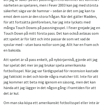
närheten av spelaren, men i Fever 2003 kan jag med största
säkerhet säga var de hamnar – sedan är det om jag kan ta
emot dem som är den stora frågan. När det gäller Madden,
för att fortsätta jämförelsen, har jag inte lyckats med
många Touch Downs på passningsspel. I Fever grejade jag en
Touch Down på mitt första pass. Det kan också avläsas som
att spelet är för lätt och inte passar de som vet vad de
sysslar med – utan bara nollor som jag. Allt har en fram och
en baksida.
Att spelet är så pass enkelt, på nybörjarnivå, gjorde att jag
har spelat det mer än jag brukar spela amerikanska
fotbollsspel. När jag var färdigspelad för recension kastade
jag faktiskt in det och körde några matcher till. Inte för att
jag kommer att beta mig igenom en säsong, men det kan
hända att jag lägger in det någon gång i framtiden för att
det är kul.
Om man ska köpa ett amerikanskt fotbollsspel eller inte är