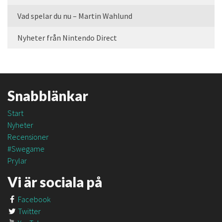
Vad spelar du nu – Martin Wahlund
Nyheter från Nintendo Direct
Snabblänkar
Start
Nyheter
Recensioner
#Swegame
Prylar
Vi är sociala på
Facebook
Twitter