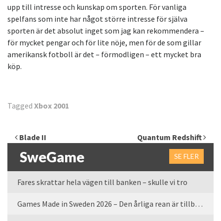
upp till intresse och kunskap om sporten. För vanliga
spelfans som inte har något större intresse för själva
sporten är det absolut inget som jag kan rekommendera –
för mycket pengar och för lite nöje, men för de som gillar
amerikansk fotboll är det – förmodligen – ett mycket bra
köp.
Tagged
Xbox 2001
Inläggsnavigering
Blade II
Quantum Redshift
SweGame
SE FLER
Fares skrattar hela vägen till banken – skulle vi tro
Games Made in Sweden 2026 – Den årliga rean är tillbaka