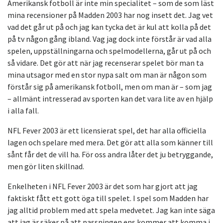
Amerikansk fotboll är inte min specialitet – som de som läst
mina recensioner på Madden 2003 har nog insett det. Jag vet
vad det går ut på och jag kan tycka det är kul att kolla på det
på tv någon gång ibland. Vag jag dock inte förstår är vad alla
spelen, uppställningarna och spelmodellerna, går ut på och
så vidare. Det gör att när jag recenserar spelet bör man ta
mina utsagor med en stor nypa salt om man är någon som
förstår sig på amerikansk fotboll, men om man är – som jag
– allmänt intresserad av sporten kan det vara lite av en hjälp
i alla fall.
NFL Fever 2003 är ett licensierat spel, det har alla officiella
lagen och spelare med mera. Det gör att alla som känner till
sånt får det de vill ha. För oss andra låter det ju betryggande,
men gör liten skillnad.
Enkelheten i NFL Fever 2003 är det som har gjort att jag
faktiskt fått ett gott öga till spelet. I spel som Madden har
jag alltid problem med att spela medvetet. Jag kan inte säga
att jag är säker på att passningen ens kommer att komma i