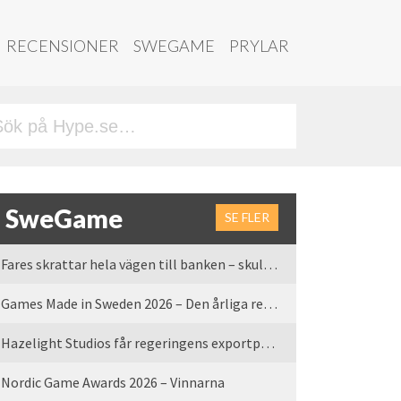
RECENSIONER
SWEGAME
PRYLAR
SweGame
SE FLER
Fares skrattar hela vägen till banken – skulle vi tro
Games Made in Sweden 2026 – Den årliga rean är tillbaka
Hazelight Studios får regeringens exportpris 2025
Nordic Game Awards 2026 – Vinnarna