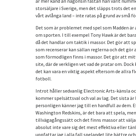
är mer känd än någonsin fastän han varit nummer
storsäljare i Sverige, men det släpps trots det en
vårt avlånga land – inte ratas på grund av små fö
Det som är problemet med spel som Madden är att
om sporten. I till exempel Tony Hawk är det bar
då det handlar om taktik i massor. Det gör att spe
som recenserar kan sällan reglerna och det gör 
som förmodligen finns i massor. Det gör att mitt
site, där de verkligen vet vad de pratar om. Doc
det kan vara en viktig aspekt eftersom de allra f
fotboll.
Introt håller sedvanlig Electronic Arts-känsla o
kommer spelsättsval och val av lag. Det sista är 
personligen känner jag till en handfull av dem. E
Washington Redskins, är det bara att spela, men 
tillvägagångssätt och det finns massor att välja 
absolut inte vare sig det mest effektiva eller tänk
uppfattar jag i alla fall spelandet lite bättre oc