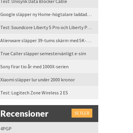
Test: Unisynk Data Blocker Cable
Google släpper ny Home-högtalare laddad med Gemini
Test: Soundcore Liberty 5 Pro och Liberty Pro Max
Alienware släpper 39-tums skärm med 5K-upplösning
True Caller släpper semestervänligt e-sim
Sony firar tio år med 1000X-serien
Xiaomi släpper lur under 2000 kronor
Test: Logitech Zone Wireless 2 ES
Recensioner
SE FLER
4PGP