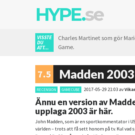
HYPE.
se
VISSTE
Charles Martinet som gör Mario
DU
Game.
ATT...
Madden 2003
7.5
2017-05-29 21:03
av
Vika
RECENSION
GAMECUBE
Ännu en version av Madde
upplaga 2003 är här.
John Madden, som är en sportkommentator i USA, 
världen – trots att få sett honom på tv. Kul vad