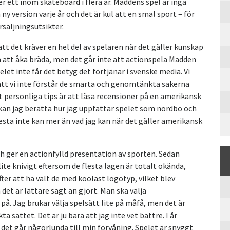
 ett inom skateboard i flera år. Maddens spel är inga
 ny version varje år och det är kul att en smal sport – för
rsäljningsutsikter.
 det kräver en hel del av spelaren när det gäller kunskap
a att åka bräda, men det går inte att actionspela Madden
let inte får det betyg det förtjänar i svenske media. Vi
att vi inte förstår de smarta och genomtänkta sakerna
 personliga tips är att läsa recensioner på en amerikansk
k kan jag berätta hur jag uppfattar spelet som nordbo och
lesta inte kan mer än vad jag kan när det gäller amerikansk
ch ger en actionfylld presentation av sporten. Sedan
lite knivigt eftersom de flesta lagen är totalt okända,
fter att ha valt de med koolast logotyp, vilket blev
det är lättare sagt än gjort. Man ska välja
på. Jag brukar välja spelsätt lite på måfå, men det är
ta sättet. Det är ju bara att jag inte vet bättre. I år
h det går någorlunda till min förvåning. Spelet är snyggt