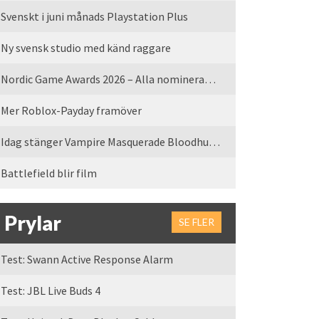
Svenskt i juni månads Playstation Plus
Ny svensk studio med känd raggare
Nordic Game Awards 2026 – Alla nominerade spel
Mer Roblox-Payday framöver
Idag stänger Vampire Masquerade Bloodhunt servrarna
Battlefield blir film
Prylar
SE FLER
Test: Swann Active Response Alarm
Test: JBL Live Buds 4