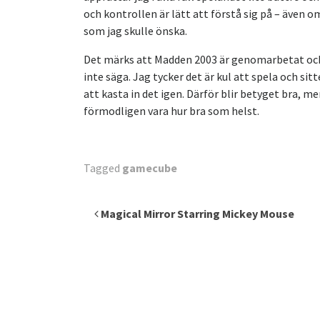
och kontrollen är lätt att förstå sig på – även o
som jag skulle önska.
Det märks att Madden 2003 är genomarbetat och at
inte säga. Jag tycker det är kul att spela och si
att kasta in det igen. Därför blir betyget bra, 
förmodligen vara hur bra som helst.
Tagged
gamecube
Inläggsnavigering
Magical Mirror Starring Mickey Mouse