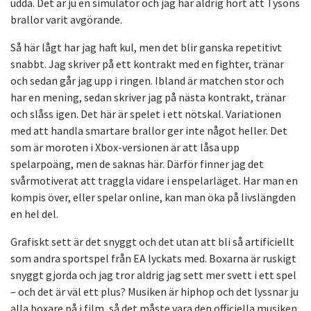
udda. Det är ju en simulator och jag har aldrig hört att Tysons
brallor varit avgörande.
Så här lågt har jag haft kul, men det blir ganska repetitivt
snabbt. Jag skriver på ett kontrakt med en fighter, tränar
och sedan går jag upp i ringen. Ibland är matchen stor och
har en mening, sedan skriver jag på nästa kontrakt, tränar
och slåss igen. Det här är spelet i ett nötskal. Variationen
med att handla smartare brallor ger inte något heller. Det
som är moroten i Xbox-versionen är att låsa upp
spelarpoäng, men de saknas här. Därför finner jag det
svårmotiverat att traggla vidare i enspelarläget. Har man en
kompis över, eller spelar online, kan man öka på livslängden
en hel del.
Grafiskt sett är det snyggt och det utan att bli så artificiellt
som andra sportspel från EA lyckats med. Boxarna är ruskigt
snyggt gjorda och jag tror aldrig jag sett mer svett i ett spel
– och det är väl ett plus? Musiken är hiphop och det lyssnar ju
alla boxare på i film, så det måste vara den officiella musiken