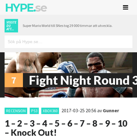
HYPE.
se
VISSTE
Super Mario World till SNes tog 29 000 timmar att utveckla.
DU
ATT...
Fight Night Round 
7
2017-03-25 20:56
av
Gunner
RECENSION
PS3
XBOX360
1 – 2 – 3 – 4 – 5 – 6 – 7 – 8 – 9 – 10
– Knock Out!