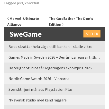
Tagged
ps3
,
xbox360
Inläggsnavigering
Marvel: Ultimate
The Godfather The Don’s
Alliance
Edition
SweGame
SE FLER
Fares skrattar hela vägen till banken – skulle vi tro
Games Made in Sweden 2026 – Den årliga rean är tillbaka
Hazelight Studios får regeringens exportpris 2025
Nordic Game Awards 2026 – Vinnarna
Svenskt i juni månads Playstation Plus
Ny svensk studio med känd raggare