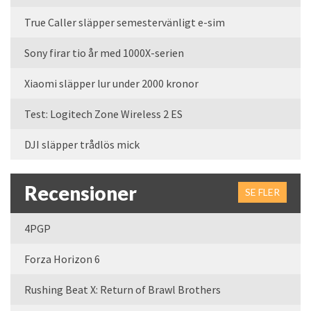
True Caller släpper semestervänligt e-sim
Sony firar tio år med 1000X-serien
Xiaomi släpper lur under 2000 kronor
Test: Logitech Zone Wireless 2 ES
DJI släpper trådlös mick
Recensioner
SE FLER
4PGP
Forza Horizon 6
Rushing Beat X: Return of Brawl Brothers