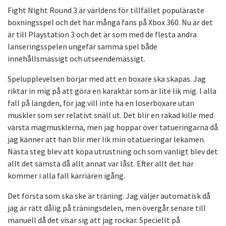
Fight Night Round 3 är världens för tillfället populäraste
boxningsspel och det har många fans på Xbox 360. Nu är det
är till Playstation 3 och det är som med de flesta andra
lanseringsspelen ungefär samma spel både
innehållsmässigt och utseendemässigt.
Spelupplevelsen börjar med att en boxare ska skapas. Jag
riktar in mig på att göra en karaktär som är lite lik mig. I alla
fall på längden, för jag vill inte ha en loserboxare utan
muskler som ser relativt snäll ut. Det blir en rakad kille med
värsta magmusklerna, men jag hoppar över tatueringarna då
jag känner att han blir mer lik min otatueringar lekamen.
Nästa steg blev att köpa utrustning och som vanligt blev det
allt det sämsta då allt annat var låst. Efter allt det här
kommer i alla fall karriären igång.
Det första som ska ske är träning. Jag väljer automatisk då
jag är rätt dålig på träningsdelen, men övergår senare till
manuell då det visar sig att jag rockar. Speciellt på