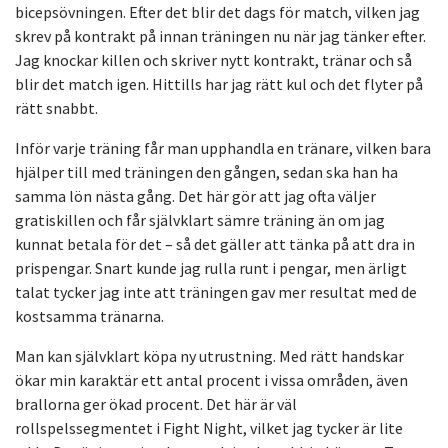
bicepsövningen. Efter det blir det dags för match, vilken jag
skrev på kontrakt på innan träningen nu när jag tänker efter.
Jag knockar killen och skriver nytt kontrakt, tränar och så
blir det match igen. Hittills har jag rätt kul och det flyter på
rätt snabbt.
Inför varje träning får man upphandla en tränare, vilken bara
hjälper till med träningen den gången, sedan ska han ha
samma lön nästa gång. Det här gör att jag ofta väljer
gratiskillen och får självklart sämre träning än om jag
kunnat betala för det – så det gäller att tänka på att dra in
prispengar. Snart kunde jag rulla runt i pengar, men ärligt
talat tycker jag inte att träningen gav mer resultat med de
kostsamma tränarna.
Man kan självklart köpa ny utrustning. Med rätt handskar
ökar min karaktär ett antal procent i vissa områden, även
brallorna ger ökad procent. Det här är väl
rollspelssegmentet i Fight Night, vilket jag tycker är lite