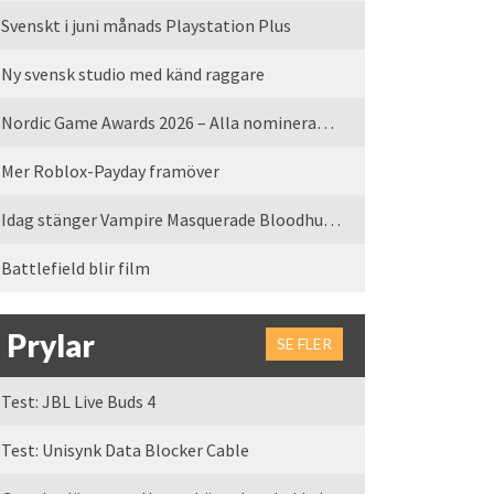
Svenskt i juni månads Playstation Plus
Ny svensk studio med känd raggare
Nordic Game Awards 2026 – Alla nominerade spel
Mer Roblox-Payday framöver
Idag stänger Vampire Masquerade Bloodhunt servrarna
Battlefield blir film
Prylar
SE FLER
Test: JBL Live Buds 4
Test: Unisynk Data Blocker Cable