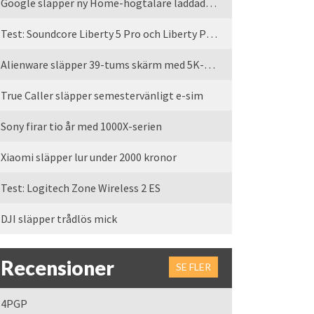
Google släpper ny Home-högtalare laddad med Gemini
Test: Soundcore Liberty 5 Pro och Liberty Pro Max
Alienware släpper 39-tums skärm med 5K-upplösning
True Caller släpper semestervänligt e-sim
Sony firar tio år med 1000X-serien
Xiaomi släpper lur under 2000 kronor
Test: Logitech Zone Wireless 2 ES
DJI släpper trådlös mick
Recensioner
SE FLER
4PGP