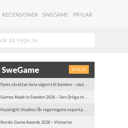
RECENSIONER
SWEGAME
PRYLAR
SweGame
SE FLER
Fares skrattar hela vägen till banken – skulle vi tro
Games Made in Sweden 2026 – Den årliga rean är tillbaka
Hazelight Studios får regeringens exportpris 2025
Nordic Game Awards 2026 – Vinnarna