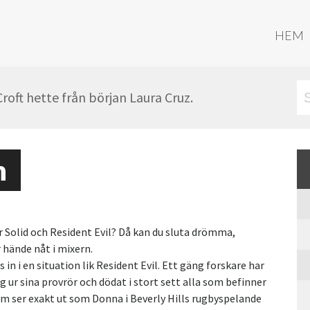
HEM
oft hette från början Laura Cruz.
n
Solid och Resident Evil? Då kan du sluta drömma,
 hände nåt i mixern.
in i en situation lik Resident Evil. Ett gäng forskare har
ig ur sina provrör och dödat i stort sett alla som befinner
om ser exakt ut som Donna i Beverly Hills rugbyspelande