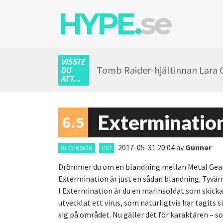
HYPE.
se
VISSTE
Tomb Raider-hjältinnan Lara Cr
DU
ATT...
Exterminatio
6.5
2017-05-31 20:04
av
Gunner
RECENSION
PS2
Drömmer du om en blandning mellan Metal Gear 
Extermination är just en sådan blandning. Tyvärr
I Extermination är du en marinsoldat som skickas 
utvecklat ett virus, som naturligtvis har tagits s
sig på området. Nu gäller det för karaktären – s