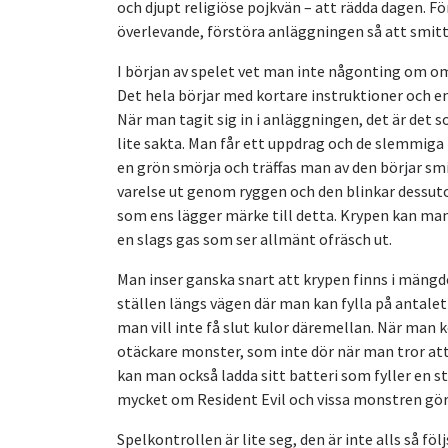
och djupt religiöse pojkvän – att rädda dagen. F
överlevande, förstöra anläggningen så att smitt
I början av spelet vet man inte någonting om om
Det hela börjar med kortare instruktioner och en
När man tagit sig in i anläggningen, det är det 
lite sakta. Man får ett uppdrag och de slemmiga
en grön smörja och träffas man av den börjar smi
varelse ut genom ryggen och den blinkar dessu
som ens lägger märke till detta. Krypen kan man s
en slags gas som ser allmänt ofräsch ut.
Man inser ganska snart att krypen finns i mängde
ställen längs vägen där man kan fylla på antale
man vill inte få slut kulor däremellan. När man 
otäckare monster, som inte dör när man tror att 
kan man också ladda sitt batteri som fyller en 
mycket om Resident Evil och vissa monstren gör 
Spelkontrollen är lite seg, den är inte alls så 