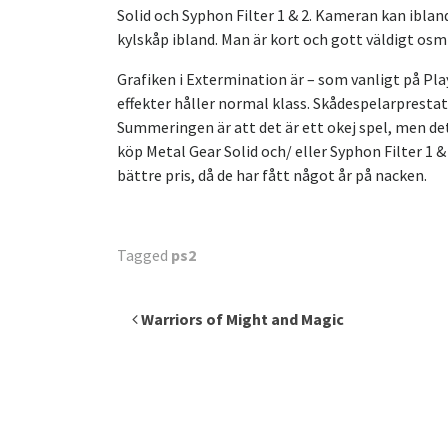
Solid och Syphon Filter 1 & 2. Kameran kan iblan
kylskåp ibland. Man är kort och gott väldigt osmi
Grafiken i Extermination är – som vanligt på Pla
effekter håller normal klass. Skådespelarpresta
Summeringen är att det är ett okej spel, men det
köp Metal Gear Solid och/ eller Syphon Filter 1 &
bättre pris, då de har fått något år på nacken.
Tagged
ps2
Inläggsnavigering
Warriors of Might and Magic