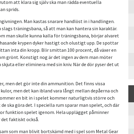
örutom att klara sig själv ska man rädda eventuella
an sprids.
givningen. Man kastas snarare handlöst in i handlingen.
 slags träningsbana, så att man kan hantera sin karaktär.
som man skulle kunna kalla för träningsbana, börjar alvaret
 hasande krypen dyker hastigt och olustigt upp. De spottar
ttan inta din kropp. Blir smittan 100 procent, då växer en
tom grönt. Konstigt nog är det ingen av dem man möter
kjuta eller eliminera med sin kniv. När de dör pyser det ut
r, men det gör inte din ammunition. Det finns vissa
t kulor, men det kan ibland vara långt mellan depåerna och
kommer en bit in i spelet kommer naturligtvis större och
de ska göra det. I speciella rum sparar man spelet, och där
stor funktion spelet igenom. Hela upplägget påminner
det faktiskt också.
följsam som man blivit bortskämd med i spel som Metal Gear