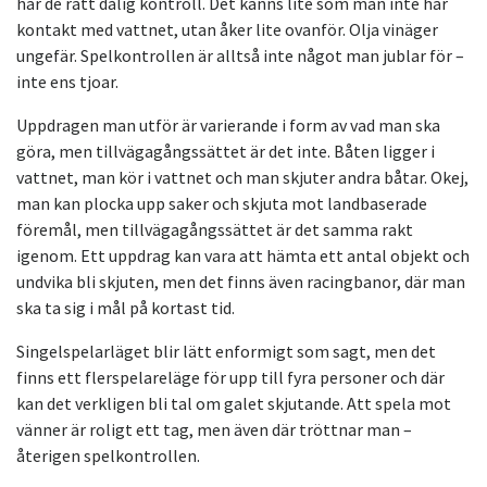
har de rätt dålig kontroll. Det känns lite som man inte har
kontakt med vattnet, utan åker lite ovanför. Olja vinäger
ungefär. Spelkontrollen är alltså inte något man jublar för –
inte ens tjoar.
Uppdragen man utför är varierande i form av vad man ska
göra, men tillvägagångssättet är det inte. Båten ligger i
vattnet, man kör i vattnet och man skjuter andra båtar. Okej,
man kan plocka upp saker och skjuta mot landbaserade
föremål, men tillvägagångssättet är det samma rakt
igenom. Ett uppdrag kan vara att hämta ett antal objekt och
undvika bli skjuten, men det finns även racingbanor, där man
ska ta sig i mål på kortast tid.
Singelspelarläget blir lätt enformigt som sagt, men det
finns ett flerspelareläge för upp till fyra personer och där
kan det verkligen bli tal om galet skjutande. Att spela mot
vänner är roligt ett tag, men även där tröttnar man –
återigen spelkontrollen.