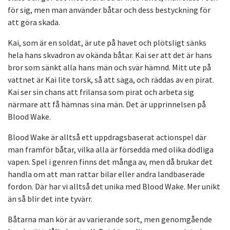
för sig, men man använder båtar och dess bestyckning för
att göra skada.
Kai, som är en soldat, är ute på havet och plötsligt sänks
hela hans skvadron av okända båtar. Kai ser att det är hans
bror som sänkt alla hans män och svär hämnd. Mitt ute på
vattnet är Kai lite torsk, så att säga, och räddas av en pirat.
Kai ser sin chans att frilansa som pirat och arbeta sig
närmare att få hämnas sina män. Det är upprinnelsen på
Blood Wake.
Blood Wake är alltså ett uppdragsbaserat actionspel där
man framför båtar, vilka alla är försedda med olika dödliga
vapen. Spel i genren finns det många av, men då brukar det
handla om att man rattar bilar eller andra landbaserade
fordon. Där har vi alltså det unika med Blood Wake. Mer unikt
än så blir det inte tyvärr.
Båtarna man kör är av varierande sort, men genomgående