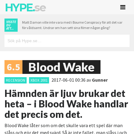
HYPE.
se
VISSTE
Matt Damon ville inte vara med i Bourne Conspiracy för att det var
DU
för våldsamt. Undrar om han sett sina filmer någon gång?
ATT...
Blood Wake
6.5
2017-06-01 00:36
av
Gunner
RECENSION
XBOX 2001
Hämnden är ljuv brukar det
heta – i Blood Wake handlar
det precis om det.
Blood Wake låter som om det skulle vara ett spel där man
slåss och gör det med svärd. Så är inte fallet, man slåss i och