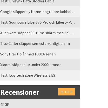
Test: Unisynk Data Blocker Cable
Google släpper ny Home-högtalare laddad med Gemini
Test: Soundcore Liberty 5 Pro och Liberty Pro Max
Alienware släpper 39-tums skärm med 5K-upplösning
True Caller släpper semestervänligt e-sim
Sony firar tio år med 1000X-serien
Xiaomi släpper lur under 2000 kronor
Test: Logitech Zone Wireless 2 ES
Recensioner
SE FLER
4PGP