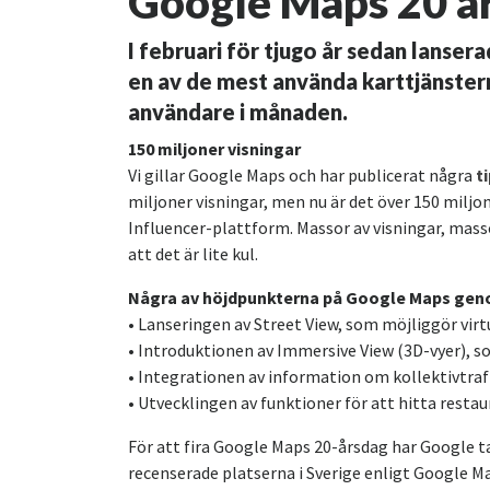
Google Maps 20 å
I februari för tjugo år sedan lanser
en av de mest använda karttjänstern
användare i månaden.
150 miljoner visningar
Vi gillar Google Maps och har publicerat några
t
miljoner visningar, men nu är det över 150 miljo
Influencer-plattform. Massor av visningar, mass
att det är lite kul.
Några av höjdpunkterna på Google Maps geno
• Lanseringen av Street View, som möjliggör virtu
• Introduktionen av Immersive View (3D-vyer), som
• Integrationen av information om kollektivtrafik
• Utvecklingen av funktioner för att hitta restau
För att fira Google Maps 20-årsdag har Google ta
recenserade platserna i Sverige enligt Google 