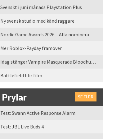
Svenskt i juni månads Playstation Plus
Ny svensk studio med känd raggare
Nordic Game Awards 2026 – Alla nominerade spel
Mer Roblox-Payday framöver
Idag stänger Vampire Masquerade Bloodhunt servrarna
Battlefield blir film
Prylar
SE FLER
Test: Swann Active Response Alarm
Test: JBL Live Buds 4