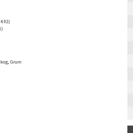
4.92)
1)
mskog, Grum