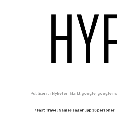
Publicerat i
Nyheter
Märkt
google
,
google m
Inläggsnavigering
Fast Travel Games säger upp 30 personer