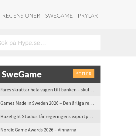
RECENSIONER
SWEGAME
PRYLAR
SweGame
SE FLER
Fares skrattar hela vägen till banken – skulle vi tro
Games Made in Sweden 2026 – Den årliga rean är tillbaka
Hazelight Studios får regeringens exportpris 2025
Nordic Game Awards 2026 – Vinnarna